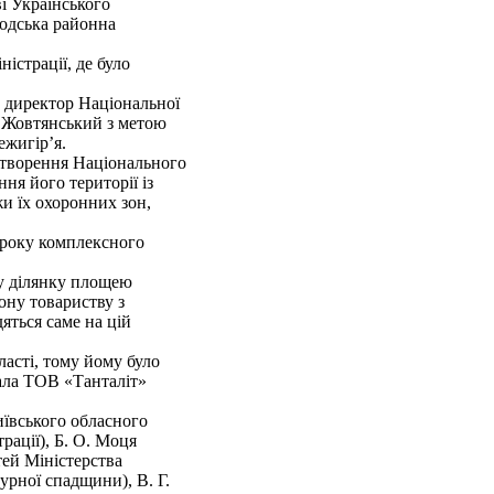
і Українського
одська районна
істрації, де було
, директор Національної
. Жовтянський з метою
ежигір’я.
 утворення Національного
я його території із
и їх охоронних зон,
8 року комплексного
ну ділянку площею
ону товариству з
ться саме на цій
асті, тому йому було
дала ТОВ «Танталіт»
Київського обласного
рації), Б. О. Моця
ей Міністерства
урної спадщини), В. Г.