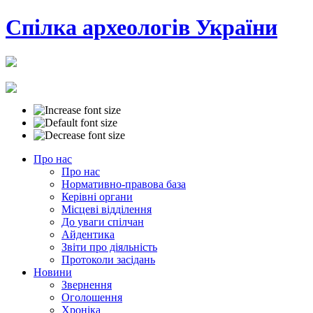
Cпілка археологів України
Про нас
Про нас
Нормативно-правова база
Керівні органи
Місцеві відділення
До уваги спілчан
Айдентика
Звіти про діяльність
Протоколи засідань
Новини
Звернення
Оголошення
Хроніка