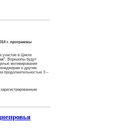
014 г. программы
а участие в Цикле
ки"
. Воркшопы будут
 целью мотивирования
 менеджерам и другим
па продолжительностью 3 –
 зарегистрированным
днепровья