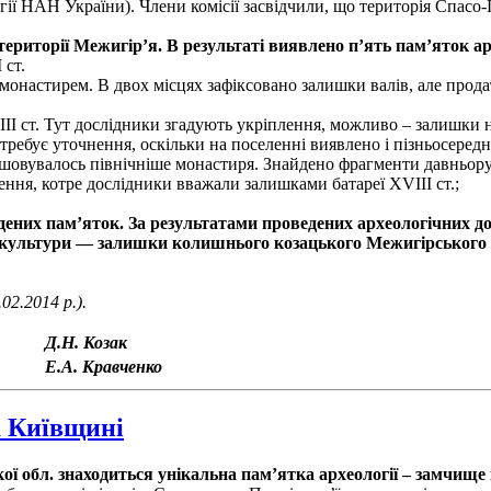
логії НАН України). Члени комісії засвідчили, що територія Спас
 території Межигір’я. В результаті виявлено п’ять пам’яток ар
ст.
 монастирем. В двох місцях зафіксовано залишки валів, але прод
ІІІ ст. Тут дослідники згадують укріплення, можливо – залишки 
ребує уточнення, оскільки на поселенні виявлено і пізньосередн
ашовувалось північніше монастиря. Знайдено фрагменти давньору
ення, котре дослідники вважали залишками батареї ХVІІІ ст.;
едених пам’яток. За результатами проведених археологічних д
та культури — залишки колишнього козацького Межигірського
2.2014 р.).
Д.Н. Козак
Е.А. Кравченко
а Київщині
ої обл. знаходиться унікальна пам’ятка археології – замчище