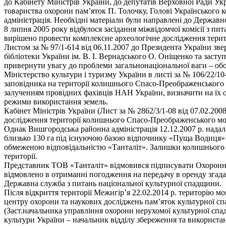
до Кабінету Міністрів України, до депутатів Верховної Ради Ук
товариства охорони пам’яток П. Толочку, Голові Українськог
адміністрація. Необхідні матеріали були направлені до Державн
8 липня 2005 року відбулося засідання міжвідомчої комісії з пи
вирішено провести комплексне археологічне дослідження терит
Листом за № 97/1-614 від 06.11.2007 до Президента України зв
бібліотеки України ім. В. І. Вернадського О. Оніщенко та зас
привернути увагу до проблеми загальнонаціональної ваги – обо
Міністерство культури і туризму України в листі за № 106/22/1
заповідника на території колишнього Спасо-Преображенського 
залученням провідних фахівців НАН України, визначити на їх о
режими використання земель.
Кабінет Міністрів України (Лист за № 2862/3/1-08 від 07.02.2
дослідження території колишнього Спасо-Преображенського мо
Однак Вишгородська районна адміністрація 12.12.2007 р. надала
близько 130 га під існуючою базою відпочинку «Пуща Водиця» н
обмеженою відповідальністю «Танталіт». Залишки колишнього 
території.
Представник ТОВ «Танталіт» відмовився підписувати Охоронний
відмовлено в отриманні погодження на передачу в оренду згад
Державна служба з питань національної культурної спадщини.
Після відкриття території Межигір’я 22.02.2014 р. територію мо
центру охорони та наукових досліджень пам’яток культурної сп
(Заст.начальника управління охорони нерухомої культурної сп
культури України – начальник відділу збереження та використан