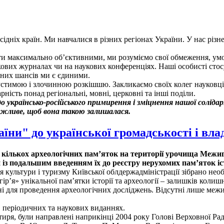
сідніх країн. Ми навчалися в різних регіонах України. У нас різн
ти максимально об’єктивними, ми розуміємо свої обмеження, ум
кових журналах чи на наукових конференціях. Наші особисті стос
ьних шансів ми є єдиними.
стимою і злочинною розкішшю. Закликаємо своїх колег науковців
ність понад регіональні, мовні, церковні та інші поділи.
о українсько-російського примирення і зміцнення нашої солідар
можливе, щоб вона такою залишалася.
їни" до української громадськості і вла
 кількох археологічних пам’яток на території урочища Межиг
із подальшим введенням їх до реєстру нерухомих пам’яток іст
культури і туризму Київської облдержадміністрації зібрано необх
р’я» унікальної пам’ятки історії та археології – залишків колиш
 для проведення археологічних досліджень. Відсутні лише межи 
в періодичних та наукових виданнях.
тиря, були направлені наприкінці 2004 року Голові Верховної Ра