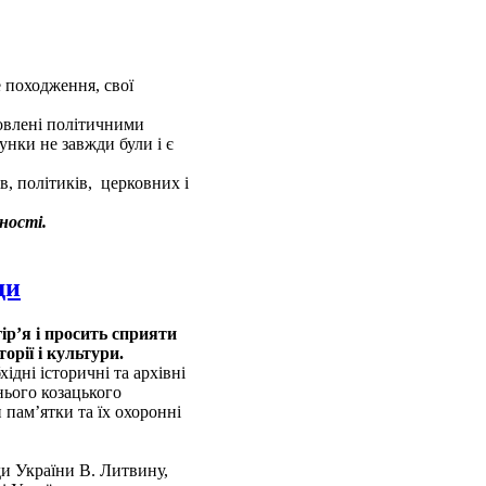
е походження, свої
овлені політичними
унки не завжди були і є
, політиків, церковних і
ності.
ди
ір’я і просить сприяти
орії і культури.
ідні історичні та архівні
нього козацького
пам’ятки та їх охоронні
ди України В. Литвину,