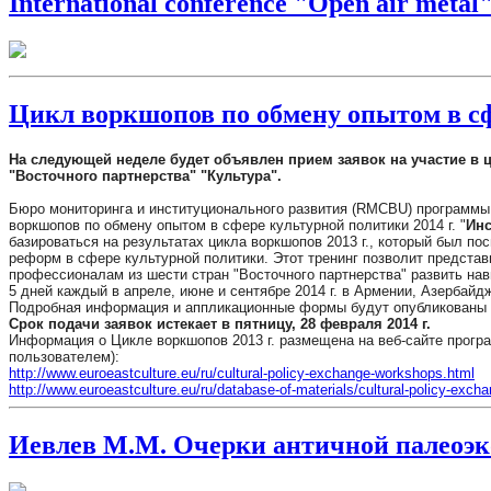
International conference "Open air metal
Цикл воркшопов по обмену опытом в сф
На следующей неделе будет объявлен прием заявок на участие в 
"Восточного партнерства" "Культура".
Бюро мониторинга и институционального развития (RMCBU) программы "
воркшопов по обмену опытом в сфере культурной политики 2014 г. "
Инс
базироваться на результатах цикла воркшопов 2013 г., который был по
реформ в сфере культурной политики. Этот тренинг позволит предста
профессионалам из шести стран "Восточного партнерства" развить на
5 дней каждый в апреле, июне и сентябре 2014 г. в Армении, Азербайд
Подробная информация и аппликационные формы будут опубликованы на
Срок подачи заявок истекает в пятницу, 28 февраля 2014 г.
Информация о Цикле воркшопов 2013 г. размещена на веб-сайте прог
пользователем):
http://www.euroeastculture.eu/ru/cultural-policy-exchange-workshops.html
http://www.euroeastculture.eu/ru/database-of-materials/cultural-policy-exc
Иевлев М.М. Очерки античной палеоэ