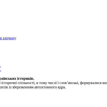
ія злочину
"
аїнських істориків.
і історичні спільності, в тому числі і слов’янські, формувалися в
нтів із збереженням автохтонного ядра.