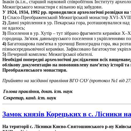
Івакін (к.і.н., старший науковий співробітник Інституту архео
Межигірського монастиря є вільною від забудови.
У 1924, 1934, 1992 рр. проводилися археологічні розвідки на
1)
Спасо-Преображенський Межигірський монастир XVI–XVIII 
2)
Давні укріплення в ур. Пекарська гора, розташовувалися над
не вдалось;
3)
Поселення в ур. Хутір – тут зібрано фрагменти кераміки Х–Х
городища. Зв'язок давньоруського поселення з укріпленнями пот
4)
Багатошарова пам'ятка в урочищі Виноградна гора, яка розт
пізньосередньовічної кераміки. Зафіксовано багатокутне укріпл
5)
Печерний комплекс Межигірської обителі.
Необхідні попередні археологічні дослідження всіх вищенав
облікову документацію на нововиявлену пам’ятку історії 
Преображенського монастиря.
Прийнято на засіданні правління ВГО САУ (протокол №1 від 27.0
Голова правління, докт. іст. наук
Секретар, канд. іст. наук
Замок князів Корецьких в с. Лісники н
На території с. Лісники Києво-Святошинського р-ну Київськ