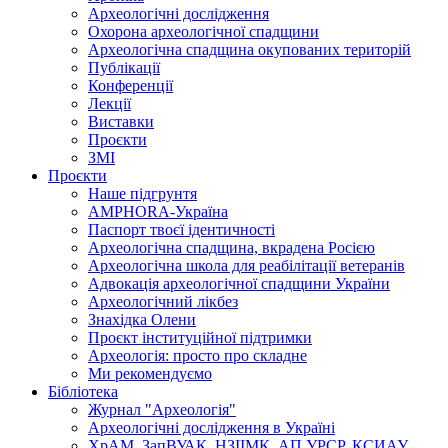
Археологічні дослідження
Охорона археологічної спадщини
Археологічна спадщина окупованих територій
Публікації
Конференції
Лекції
Виставки
Проєкти
ЗМІ
Проєкти
Наше підгрунтя
AMPHORA-Україна
Паспорт твоєї ідентичності
Археологічна спадщина, вкрадена Росією
Археологічна школа для реабілітації ветеранів
Адвокація археологічної спадщини України
Археологічний лікбез
Знахідка Олени
Проєкт інституційної підтримки
Археологія: просто про складне
Ми рекомендуємо
Бібліотека
Журнал "Археологія"
Археологічні дослідження в Україні
ХрАМ, ЗапВУАК, НЗІІМК, АП УРСР, КСИАУ