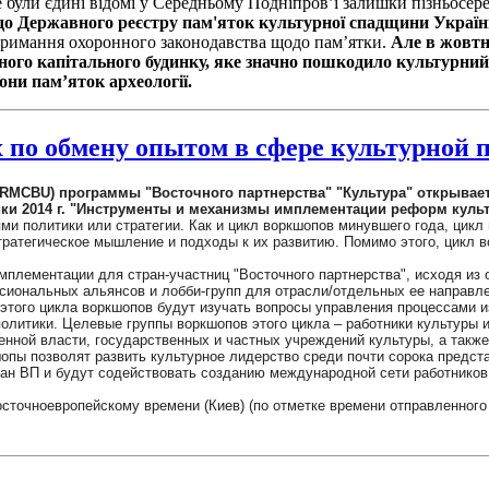
 були єдині відомі у Середньому Подніпров’ї залишки пізньосере
о Державного реєстру пам'яток культурної спадщини Україн
отримання охоронного законодавства щодо пам’ятки.
Але в жовтні
тного капітального будинку, яке значно пошкодило культурни
ни пам’яток археології.
х по обмену опытом в сфере культурной 
RMCBU) программы "Восточного партнерства" "Культура" открывает
ки 2014 г. "Инструменты и механизмы имплементации реформ культ
ми политики или стратегии. Как и цикл воркшопов минувшего года, цикл
тратегическое мышление и подходы к их развитию. Помимо этого, цикл в
плементации для стран-участниц "Восточного партнерства", исходя из 
сиональных альянсов и лобби-групп для отрасли/отдельных ее направл
этого цикла воркшопов будут изучать вопросы управления процессами и
литики. Целевые группы воркшопов этого цикла – работники культуры 
енной власти, государственных и частных учреждений культуры, а такж
опы позволят развить культурное лидерство среди почти сорока предст
ран ВП и будут содействовать созданию международной сети работников 
восточноевропейскому времени (Киев) (по отметке времени отправленног