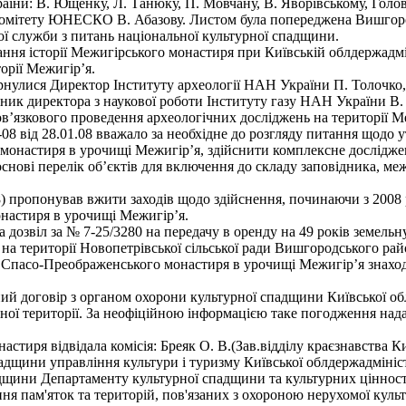
раїни: В. Ющенку, Л. Танюку, П. Мовчану, В. Яворівському, Голов
о комітету ЮНЕСКО В. Абазову. Листом була попереджена Вишгор
ої служби з питань національної культурної спадщини.
тання історії Межигірського монастиря при Київській облдержадмін
орії Межигір’я.
ернулися Директор Інституту археології НАН України П. Толочко
тупник директора з наукової роботи Інституту газу НАН України В
в’язкового проведення археологічних досліджень на території М
0-08 від 28.01.08 вважало за необхідне до розгляду питання щодо
монастиря в урочищі Межигір’я, здійснити комплексне дослідженн
снові перелік об’єктів для включення до складу заповідника, меж
008) пропонував вжити заходів щодо здійснення, починаючи з 200
настиря в урочищі Межигір’я.
 дозвіл за № 7-25/3280 на передачу в оренду на 49 років земель
а території Новопетрівської сільської ради Вишгородського рай
Спасо-Преображенського монастиря в урочищі Межигір’я знаходя
 договір з органом охорони культурної спадщини Київської обл
аної території. За неофіційною інформацією таке погодження на
настиря відвідала комісія: Бреяк О. В.(Зав.відділу краєзнавства 
адщини управління культури і туризму Київської облдержадмініст
адщини Департаменту культурної спадщини та культурних цінност
ня пам'яток та територій, пов'язаних з охороною нерухомої культ