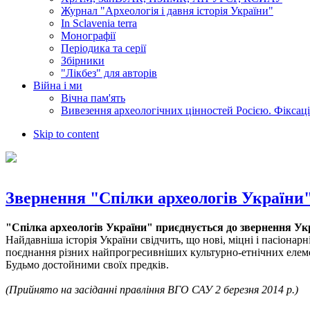
Журнал "Археологія і давня історія України"
In Sclavenia terra
Монографії
Періодика та серії
Збірники
"Лікбез" для авторів
Війна і ми
Вічна пам'ять
Вивезення археологічних цінностей Росією. Фіксац
Skip to content
Звернення "Спілки археологів України
"Спілка археологів України" приєднується до звернення Укр
Найдавніша історія України свідчить, що нові, міцні і пасіонарн
поєднання різних найпрогресивніших культурно-етнічних елеме
Будьмо достойними своїх предків.
(Прийнято на засіданні правління ВГО САУ 2 березня 2014 р.)