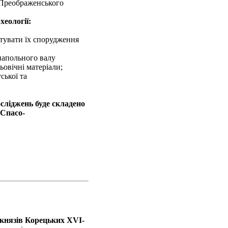
о-Преображенського
хеології:
атувати їх спорудження
напольного валу
ьовічні матеріали;
ської та
осліджень буде складено
 Спасо-
 князів Корецьких ХVI-