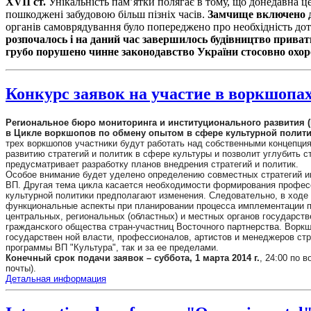
XVII ст.
Унікальність пам’ятки полягає в тому, що донедавна це
пошкоджені забудовою більш пізніх часів.
Замчище включено д
органів самоврядування було попереджено про необхідність д
розпочалось і на даний час завершилось будівництво прива
грубо порушено чинне законодавство України стосовно охоро
Конкурс заявок на участие в воркшопа
Региональное бюро мониторинга и институционального развития (
в Цикле воркшопов по обмену опытом в сфере культурной полити
трех воркшопов участники будут работать над собственными концепция
развитию стратегий и политик в сфере культуры и позволит углубить с
предусматривает разработку планов внедрения стратегий и политик.
Особое внимание будет уделено определению совместных стратегий им
ВП. Другая тема цикла касается необходимости формирования профес
культурной политики предполагают изменения. Следовательно, в ходе 
функциональные аспекты при планировании процесса имплементации по
центральных, региональных (областных) и местных органов государств
гражданского общества стран-участниц Восточного партнерства. Воркш
государствен ной власти, профессионалов, артистов и менеджеров ст
программы ВП "Культура", так и за ее пределами.
Конечный срок подачи заявок – суббота, 1 марта 2014 г.
, 24:00 по 
почты).
Детальная информация