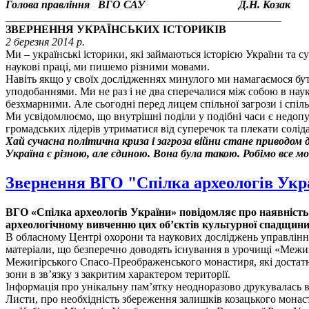
Голова правління ВГО САУ Д.Н. Козак
__________________________________________________
ЗВЕРНЕННЯ УКРАЇНСЬКИХ ІСТОРИКІВ
2 березня 2014 р.
Ми – українські історики, які займаються історією України та су
наукові праці, ми пишемо різними мовами.
Навіть якщо у своїх дослідженнях минулого ми намагаємося бу
уподобаннями. Ми не раз і не два сперечалися між собою в нау
безхмарними. Але сьогодні перед лицем спільної загрози і спіл
Ми усвідомлюємо, що внутрішні поділи у подібні часи є недопу
громадських лідерів утриматися від суперечок та плекати солідар
Хай сучасна політична криза і загроза війни стане приводом д
Україна є різною, але єдиною. Вона була такою. Робімо все 
Звернення ВГО "Спілка археологів Укра
ВГО «Спілка археологів України» повідомляє про наявність
археологічному вивченню цих об’єктів культурної спадщини 
В обласному Центрі охорони та наукових досліджень управління 
матеріали, що безперечно доводять існування в урочищі «Межигі
Межигірського Спасо-Преображенського монастиря, які достатні
зони в зв’язку з закритим характером території.
Інформація про унікальну пам’ятку неодноразово друкувалась 
Листи, про необхідність збереження залишків козацького монас