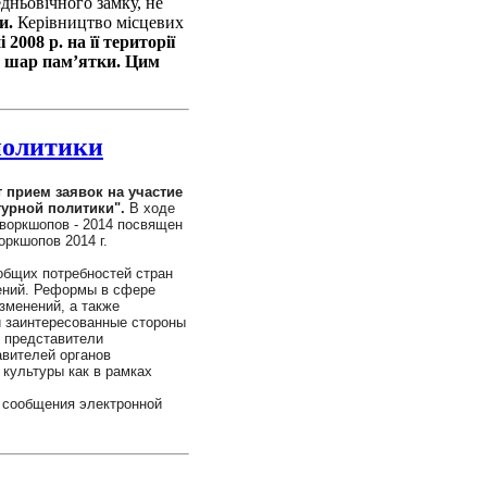
дньовічного замку, не
и.
Керівництво місцевих
 2008 р. на її території
й шар пам’ятки. Цим
политики
 прием заявок на участие
урной политики".
В ходе
 воркшопов - 2014 посвящен
оркшопов 2014 г.
общих потребностей стран
ений. Реформы в сфере
зменений, а также
и заинтересованные стороны
е представители
авителей органов
культуры как в рамках
о сообщения электронной