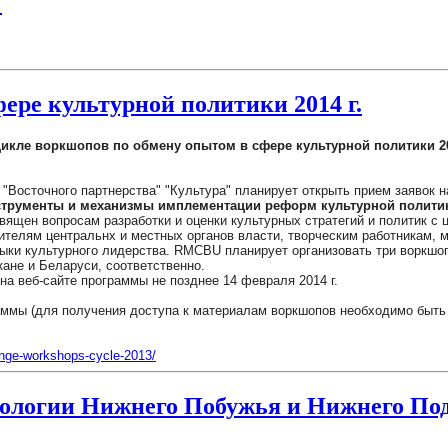
"
ере культурной политики 2014 г.
цикле воркшопов по обмену опытом в сфере культурной политики 2
Восточного партнерства" "Культура" планирует открыть прием заявок н
трументы и механизмы имплементации реформ культурной полити
священ вопросам разработки и оценки культурных стратегий и политик с
вителям центральнх и местных органов власти, творческим работникам,
выки культурного лидерства. RMCBU планирует организовать три воркшо
жане и Беларуси, соответственно.
 веб-сайте программы не позднее 14 февраля 2014 г.
раммы (для получения доступа к материалам воркшопов необходимо быть
hange-workshops-cycle-2013/
кологии Нижнего Побужья и Нижнего По