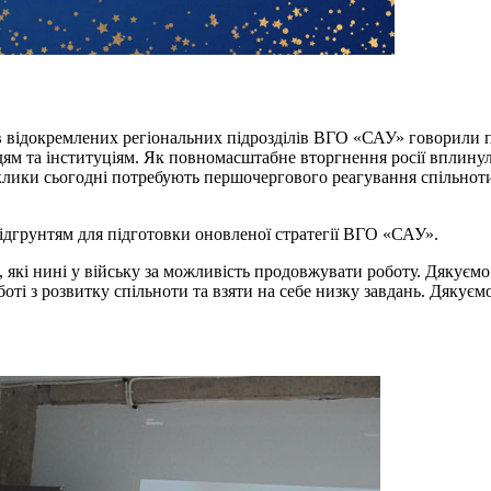
ів відокремлених регіональних підрозділів ВГО «САУ» говорили п
юдям та інституціям. Як повномасштабне вторгнення росії вплину
иклики сьогодні потребують першочергового реагування спільноти
ідгрунтям для підготовки оновленої стратегії ВГО «САУ».
кі нині у війську за можливість продовжувати роботу. Дякуємо у
ті з розвитку спільноти та взяти на себе низку завдань. Дякує