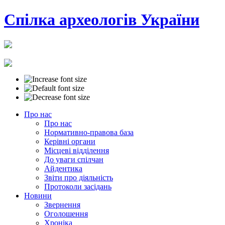
Cпілка археологів України
Про нас
Про нас
Нормативно-правова база
Керівні органи
Місцеві відділення
До уваги спілчан
Айдентика
Звіти про діяльність
Протоколи засідань
Новини
Звернення
Оголошення
Хроніка