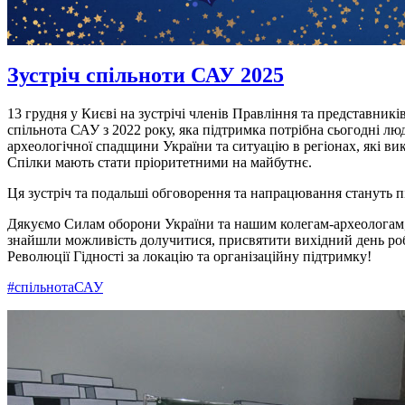
Зустріч спільноти САУ 2025
13 грудня у Києві на зустрічі членів Правління та представник
спільнота САУ з 2022 року, яка підтримка потрібна сьогодні л
археологічної спадщини України та ситуацію в регіонах, які в
Спілки мають стати пріоритетними на майбутнє.
Ця зустріч та подальші обговорення та напрацювання стануть п
Дякуємо Силам оборони України та нашим колегам-археологам, я
знайшли можливість долучитися, присвятити вихідний день робо
Революції Гідності за локацію та організаційну підтримку!
#спільнотаСАУ