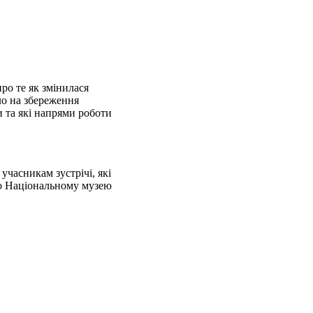
ро те як змінилася
ло на збереження
 та які напрями роботи
часникам зустрічі, які
мо Національному музею