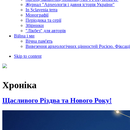
Журнал "Археологія і давня історія України"
In Sclavenia terra
Монографії
Періодика та серії
Збірники
"Лікбез" для авторів
Війна і ми
Вічна пам'ять
Вивезення археологічних цінностей Росією. Фіксац
Skip to content
Хроніка
Щасливого Різдва та Нового Року!