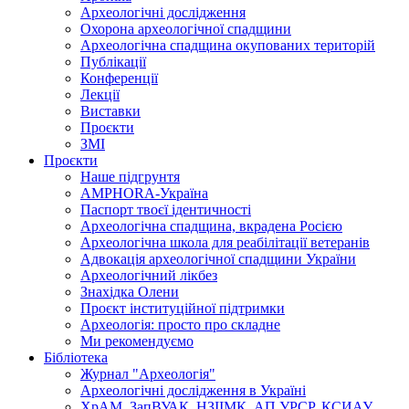
Археологічні дослідження
Охорона археологічної спадщини
Археологічна спадщина окупованих територій
Публікації
Конференції
Лекції
Виставки
Проєкти
ЗМІ
Проєкти
Наше підгрунтя
AMPHORA-Україна
Паспорт твоєї ідентичності
Археологічна спадщина, вкрадена Росією
Археологічна школа для реабілітації ветеранів
Адвокація археологічної спадщини України
Археологічний лікбез
Знахідка Олени
Проєкт інституційної підтримки
Археологія: просто про складне
Ми рекомендуємо
Бібліотека
Журнал "Археологія"
Археологічні дослідження в Україні
ХрАМ, ЗапВУАК, НЗІІМК, АП УРСР, КСИАУ