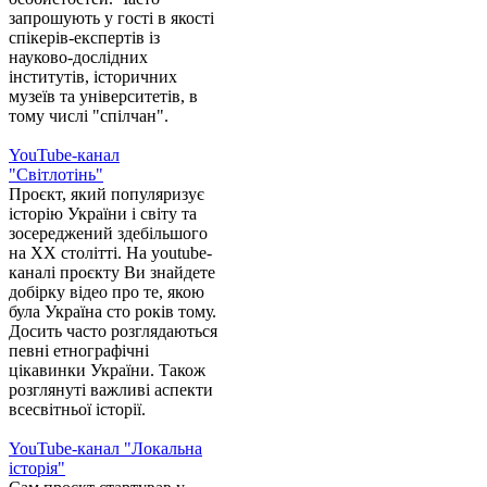
запрошують у гості в якості
спікерів-експертів із
науково-дослідних
інститутів, історичних
музеїв та університетів, в
тому числі "спілчан".
YouTube-канал
"Світлотінь"
Проєкт, який популяризує
історію України і світу та
зосереджений здебільшого
на XX столітті. На youtube-
каналі проєкту Ви знайдете
добірку відео про те, якою
була Україна сто років тому.
Досить часто розглядаються
певні етнографічні
цікавинки України. Також
розглянуті важливі аспекти
всесвітньої історії.
YouTube-канал "Локальна
історія"