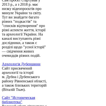
Сам проєкт стартував у
2013 р., а з 2018 р. має
низку відеопроєктів про
минуле України та світу.
Тут ви знайдете багато
різних "подкастів" та
"списків відтворення" про
різні аспекти життя, історії
та археології України. На
каналі виступають різні
дослідники, а також є
розділі щодо "усної історії"
— свідчення живих
очевидців різних подій.
Археологія Дубенщини
Сайт присвячений
археології та історії
м. Дубна і Дубенського
району Рівненської області,
а також близьких територій
(Віталій Ткач).
Сайт "Историческая
библиотека"