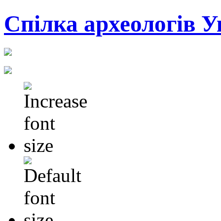
Cпілка археологів У