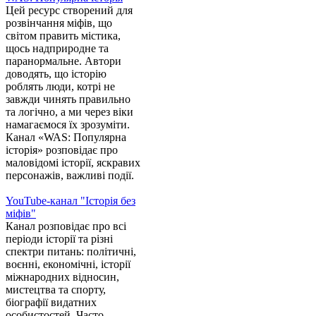
Цей ресурс створений для
розвінчання міфів, що
світом править містика,
щось надприродне та
паранормальне. Автори
доводять, що історію
роблять люди, котрі не
завжди чинять правильно
та логічно, а ми через віки
намагаємося їх зрозуміти.
Канал «WAS: Популярна
історія» розповідає про
маловідомі історії, яскравих
персонажів, важливі події.
YouTube-канал "Історія без
міфів"
Канал розповідає про всі
періоди історії та різні
спектри питань: політичні,
воєнні, економічні, історії
міжнародних відносин,
мистецтва та спорту,
біографії видатних
особистостей. Часто