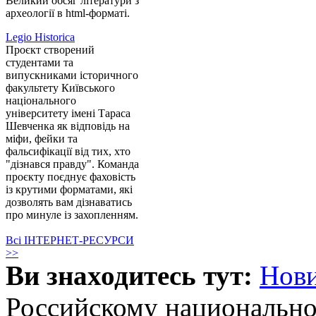
Великий обсяг літератури з
археології в html-форматі.
Legio Historica
Проєкт створений
студентами та
випускниками історичного
факультету Київського
національного
університету імені Тараса
Шевченка як відповідь на
міфи, фейки та
фальсифікації від тих, хто
"дізнався правду". Команда
проєкту поєднує фаховість
із крутими форматами, які
дозволять вам дізнаватись
про минуле із захопленням.
Всі ІНТЕРНЕТ-РЕСУРСИ
>>
Ви знаходитесь тут:
Нов
Российскому национальн