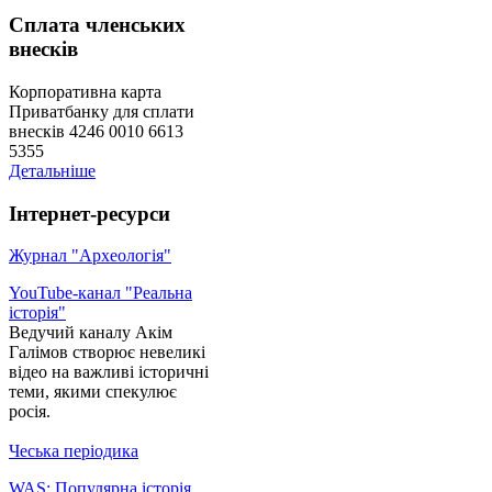
Сплата членських
внесків
Корпоративна карта
Приватбанку для сплати
внесків 4246 0010 6613
5355
Детальніше
Інтернет-ресурси
Журнал "Археологія"
YouTube-канал "Реальна
історія"
Ведучий каналу Акім
Галімов створює невеликі
відео на важливі історичні
теми, якими спекулює
росія.
Чеська періодика
WAS: Популярна історія