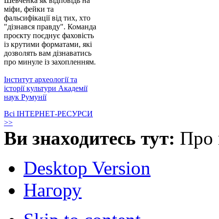
Шевченка як відповідь на
міфи, фейки та
фальсифікації від тих, хто
"дізнався правду". Команда
проєкту поєднує фаховість
із крутими форматами, які
дозволять вам дізнаватись
про минуле із захопленням.
Інститут археології та
історії культури Академії
наук Румунії
Всі ІНТЕРНЕТ-РЕСУРСИ
>>
Ви знаходитесь тут:
Про 
Desktop Version
Нагору