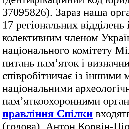
37095826). Зараз наша орг
17 регіональних відділень і
колективним членом Украї
національного комітету Мі
питань пам’яток і визначн
співробітничає із іншими 
національними археологіч
пам’яткоохоронними орган
правління Спілки
входят
(голова), Антон Корвін-Пі