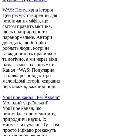
WAS: Популярна історія
Цей ресурс створений для
розвінчання міфів, що
світом править містика,
щось надприродне та
паранормальне. Автори
доводять, що історію
роблять люди, котрі не
завжди чинять правильно
та логічно, а ми через віки
намагаємося їх зрозуміти.
Канал «WAS: Популярна
історія» розповідає про
маловідомі історії, яскравих
персонажів, важливі події.
YouTube-канал "Per Áspera"
Молодий український
YouTube канал, що
розповідає про медицину,
природничі науки, їх
минуле та сучасне. Тут вам
просто і цікаво розкажуть
про хвороби, як вони