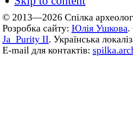
Skip to content
© 2013—2026 Cпілка археологі
Розробка сайту:
Юлія Ушкова
.
Ja_Purity II
. Українська локалі
E-mail для контактів:
spilka.ar