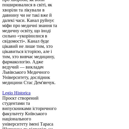
поширювалися в світі, як
хворіли та лікували в
давнину чи не такі вже й
далекі часи. Канал руйнує
міфи про медичні знання та
медичну освіту, що іноді
сильно «укорінилися в
свідомості». Канал буде
цікавий не лише тим, хто
цікавиться історією, але і
тим, хто вивчає медицину,
фармакологію. Адже
ведучий — викладач
Львівського Медичного
Університету, дослідник
медицини Стас Дем'янчук.
Legio Historica
Проєкт створений
студентами та
випускниками історичного
факультету Київського
національного
університету імені Тараса