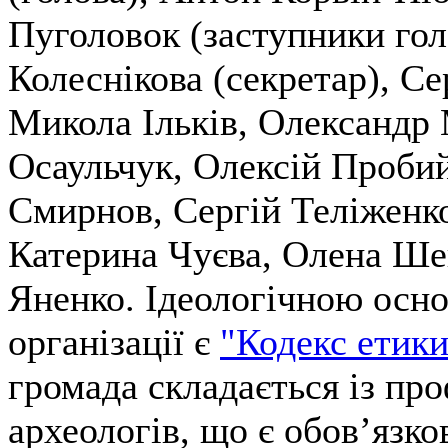
Пуголовок (заступники гол
Колеснікова (секретар), Се
Микола Ільків, Олександр
Осаульчук, Олексій Проби
Смирнов, Сергій Теліженк
Катерина Чуєва, Олена Ше
Яненко. Ідеологічною осн
організації є
"Кодекс етики
громада складається із пр
археологів, що є обов’язк