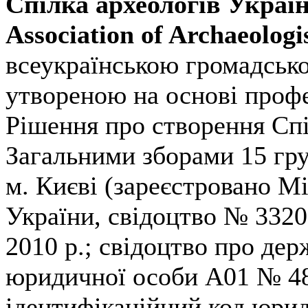
Спілка археологів Україн
Association of Archaeologi
всеукраїнською громадсько
утвореною на основі профе
Рішення про створення Сп
Загальними зборами 15 гру
м. Києві (зареєстровано М
України, свідоцтво № 3320 
2010 р.; свідоцтво про де
юридичної особи А01 № 4
ідентифікаційний код юри