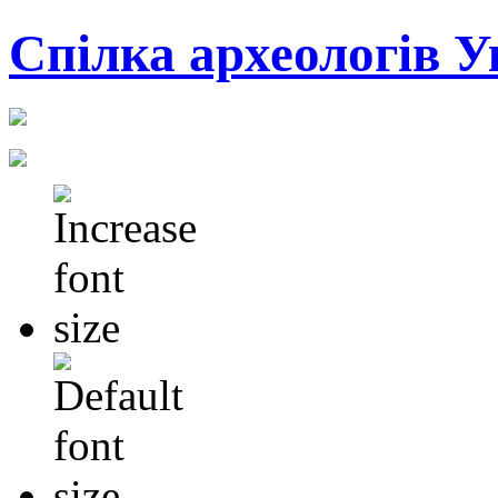
Cпілка археологів У