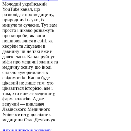
Молодий український
YouTube канал, що
розповідає про медицину,
природничі науки, їх
минуле та сучасне. Тут вам
просто і цікаво розкажуть
про хвороби, як вони
поширювалися в світі, як
хворіли та лікували в
давнину чи не такі вже й
далекі часи. Канал руйнує
міфи про медичні знання та
медичну освіту, що іноді
сильно «укорінилися в
свідомості». Канал буде
цікавий не лише тим, хто
цікавиться історією, але і
тим, хто вивчає медицину,
фармакологію. Адже
ведучий — викладач
Львівського Медичного
Університету, дослідник
медицини Стас Дем'янчук.
Архів випусків журналу