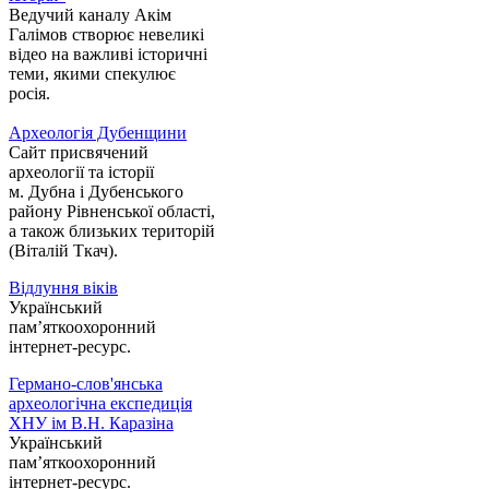
Ведучий каналу Акім
Галімов створює невеликі
відео на важливі історичні
теми, якими спекулює
росія.
Археологія Дубенщини
Сайт присвячений
археології та історії
м. Дубна і Дубенського
району Рівненської області,
а також близьких територій
(Віталій Ткач).
Відлуння віків
Український
пам’яткоохоронний
інтернет-ресурс.
Германо-слов'янська
археологічна експедиція
ХНУ ім В.Н. Каразіна
Український
пам’яткоохоронний
інтернет-ресурс.