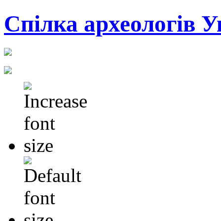
Cпілка археологів У