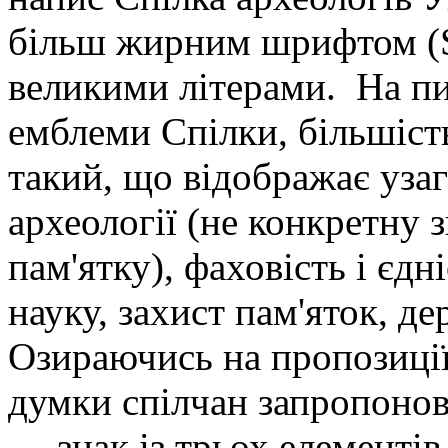
більш жирним шрифтом (So
великими літерами. На п
емблеми Спілки, більшіст
такий, що відображає уза
археології (не конкретну 
пам'ятку), фаховість і єдн
науку, захист пам'яток, д
Озираючись на пропозиції
думки спілчан запропоно
— знак із трьох елементів