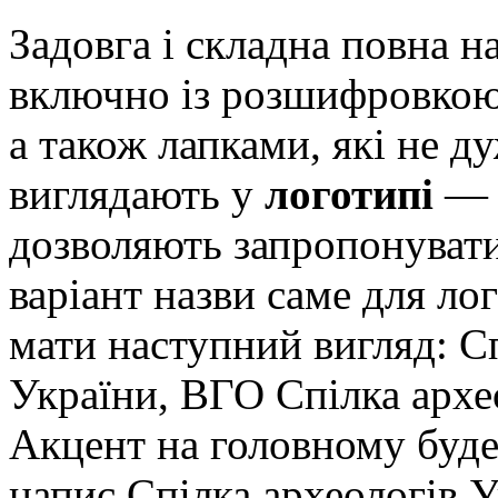
Задовга і складна повна н
включно із розшифровкою
а також лапками, які не д
виглядають у
логотипі
— т
дозволяють запропонуват
варіант назви саме для ло
мати наступний вигляд: Сп
України, ВГО Спілка архе
Акцент на головному буде
напис Спілка археологів 