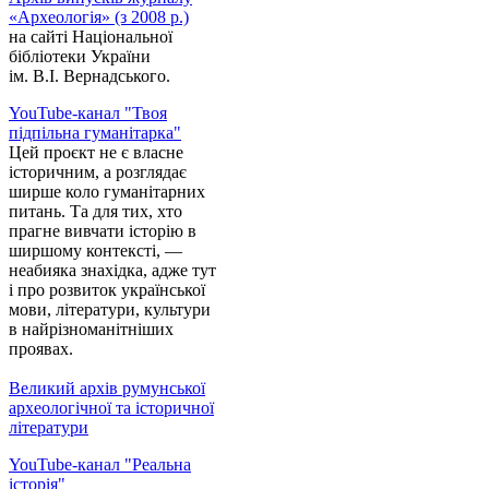
«Археологія» (з 2008 р.)
на сайті Національної
бібліотеки України
ім. В.І. Вернадського.
YouTube-канал "Твоя
підпільна гуманітарка"
Цей проєкт не є власне
історичним, а розглядає
ширше коло гуманітарних
питань. Та для тих, хто
прагне вивчати історію в
ширшому контексті, —
неабияка знахідка, адже тут
і про розвиток української
мови, літератури, культури
в найрізноманітніших
проявах.
Великий архів румунської
археологічної та історичної
літератури
YouTube-канал "Реальна
історія"