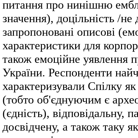
питання про нинішню ембл
значення), доцільність /не 
запропоновані описові (ем
характеристики для корпор
також емоційне уявлення п
України. Респонденти най
характеризували Спілку як
(тобто об'єднуючим є архео
(єдність), відповідальну, п
досвідчену, а також таку я