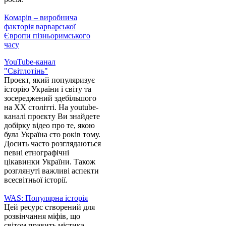
Комарів – виробнича
факторія варварської
Європи пізньоримського
часу
YouTube-канал
"Світлотінь"
Проєкт, який популяризує
історію України і світу та
зосереджений здебільшого
на XX столітті. На youtube-
каналі проєкту Ви знайдете
добірку відео про те, якою
була Україна сто років тому.
Досить часто розглядаються
певні етнографічні
цікавинки України. Також
розглянуті важливі аспекти
всесвітньої історії.
WAS: Популярна історія
Цей ресурс створений для
розвінчання міфів, що
світом править містика,