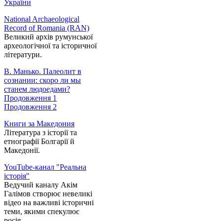
України
National Archaeological
Record of Romania (RAN)
Великий архів румунської
археологічної та історичної
літератури.
В. Манько. Палеолит в
сознании: скоро ли мы
станем людоедами?
Продовження 1
Продовження 2
Книги за Македония
Література з історії та
етнографії Болгарії й
Македонії.
YouTube-канал "Реальна
історія"
Ведучий каналу Акім
Галімов створює невеликі
відео на важливі історичні
теми, якими спекулює
росія.