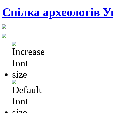
Cпілка археологів У