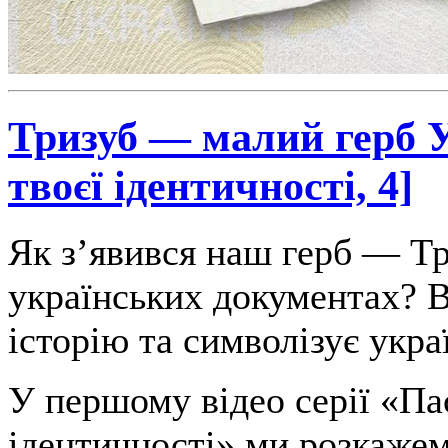
Тризуб — малий герб 
твоєї ідентичності, 4]
Як з’явився наш герб — Три
українських документах? В
історію та символізує укра
У першому відео серії «Па
ідентичності» ми розкажем