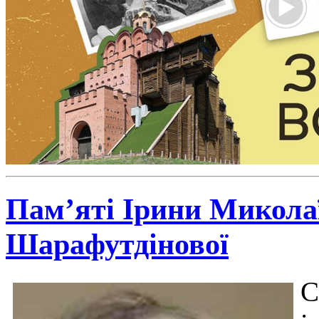
Пам’яті Ірини Микола
Шарафутдінової
С