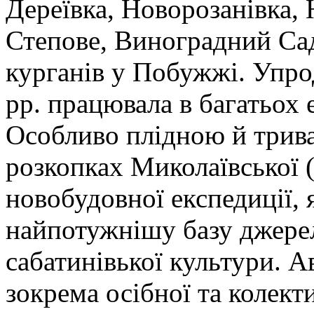
Дереївка, Новорозанівка, 
Степове, Виноградний Сад 
курганів у Побужжі. Уп
рр. працювала в багатьох 
Особливо плідною й трива
розкопках Миколаївської (І
новобудовної експедиції,
найпотужнішу базу джере
сабатинів­ької культури. А
зокрема осіб­ної та колек