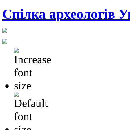
Cпілка археологів У