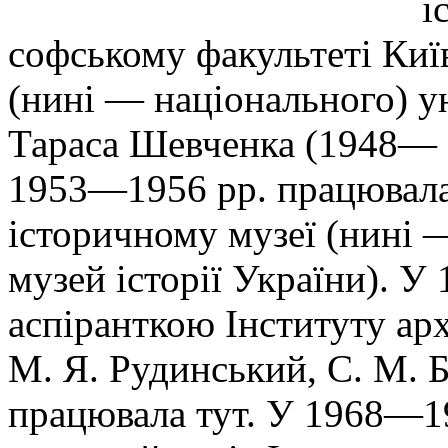
і
софському факультеті Киї
(нині — національного) ун
Тараса Шевченка (1948— 
1953—1956 рр. працювал
історичному музеї (нині
музей історії України). У
аспіранткою Інституту арх
М. Я. Рудин­ський, С. М. Б
працю­вала тут. У 1968—1