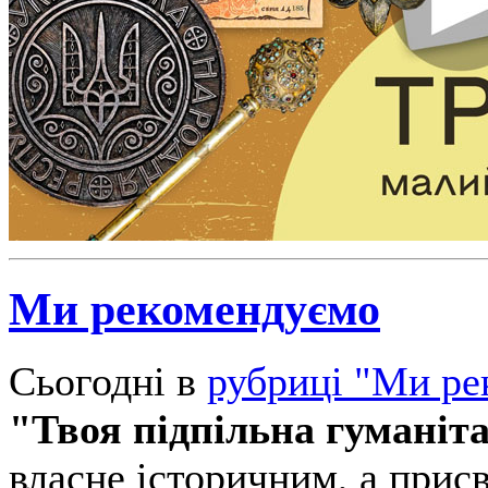
Ми рекомендуємо
Сьогодні в
рубриці "Ми ре
"Твоя підпільна гуманіт
власне історичним, а при