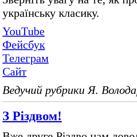
українську класику.
YouTube
Фейсбук
Телеграм
Сайт
Ведучий рубрики Я. Волод
З Різдвом!
Вже друге Різдво нам дово