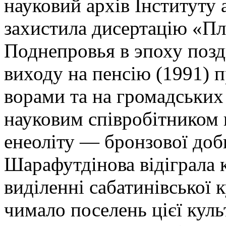
науковий архів Інституту а
захистила дисертацію «П
Поднепровья в эпо­ху поз
виходу на пенсію (1991) п
ворами та на громад­ськи
науковим співробітни­ком 
енеоліту — бронзової доби
Шарафутдінова відіграла 
виділенні сабатинів­ської 
чимало поселень цієї куль