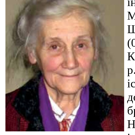
і
М
Ш
(
К
р
і
д
б
Н