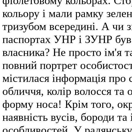
фіолетовому кольорах. Сто
кольору і мали рамку зелен
тризубом всередині. А чи з
паспортах УНР і ЗУНР був
власника? Не просто ім'я т
повний портрет особистост
містилася інформація про 
обличчя, колір волосся та о
форму носа! Крім того, ок
наявність вусів, бороди та
особливостей. У радянську