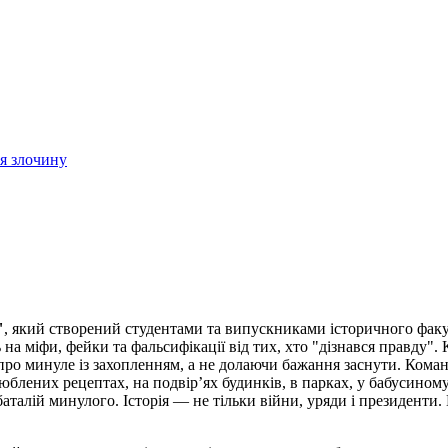
ія злочину
"
, який створений студентами та випускниками історичного факу
 на міфи, фейки та фальсифікації від тих, хто "дізнався правду"
 про минуле із захопленням, а не долаючи бажання заснути. Коман
люблених рецептах, на подвір’ях будинків, в парках, у бабусиному
талій минулого. Історія — не тільки війни, уряди і президенти