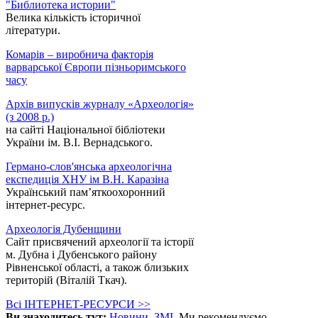
"Библиотека истории"
Велика кількість історичної
літератури.
Комарів – виробнича факторія
варварської Європи пізньоримського
часу
Архів випусків журналу «Археологія»
(з 2008 р.)
на сайті Національної бібліотеки
України ім. В.І. Вернадського.
Германо-слов'янська археологічна
експедиція ХНУ ім В.Н. Каразіна
Український пам’яткоохоронний
інтернет-ресурс.
Археологія Дубенщини
Сайт присвячений археології та історії
м. Дубна і Дубенського району
Рівненської області, а також близьких
територій (Віталій Ткач).
Всі ІНТЕРНЕТ-РЕСУРСИ >>
Ви знаходитесь тут:
Новини
ЗМІ
Ми рекомендуємо