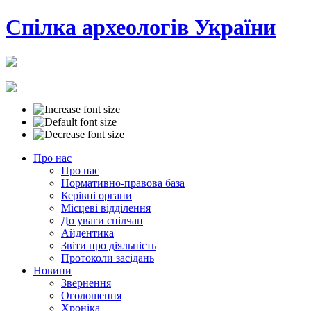
Cпілка археологів України
Про нас
Про нас
Нормативно-правова база
Керівні органи
Місцеві відділення
До уваги спілчан
Айдентика
Звіти про діяльність
Протоколи засідань
Новини
Звернення
Оголошення
Хроніка