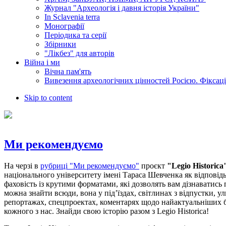
Журнал "Археологія і давня історія України"
In Sclavenia terra
Монографії
Періодика та серії
Збірники
"Лікбез" для авторів
Війна і ми
Вічна пам'ять
Вивезення археологічних цінностей Росією. Фіксац
Skip to content
Ми рекомендуємо
На черзі в
рубриці "Ми рекомендуємо"
проєкт
"Legio Historica
національного університету імені Тараса Шевченка як відповідь
фаховість із крутими форматами, які дозволять вам дізнаватись
можна знайти всюди, вона у під’їздах, світлинах з відпустки, у
репортажах, спецпроектах, коментарях щодо найактуальніших ба
кожного з нас. Знайди свою історію разом з Legio Historica!