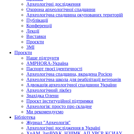
Археологічні дослідження
Охорона археологічної спадщини
Археологічна спадщина окупованих територій
Публікації
Конференції
Лекції
Виставки
Проєкти
ЗМІ
Проєкти
Наше підгрунтя
AMPHORA-Україна
Паспорт твоєї ідентичності
Археологічна спадщина, вкрадена Росією
Археологічна школа для реабілітації ветеранів
Адвокація археологічної спадщини України
Археологічний лікбез
Знахідка Олени
Проєкт інституційної підтримки
Археологія: просто про складне
Ми рекомендуємо
Бібліотека
Журнал "Археологія"
Археологічні дослідження в Україні
ХрАМ, ЗапВУАК, НЗІІМК, АП УРСР, КСИАУ