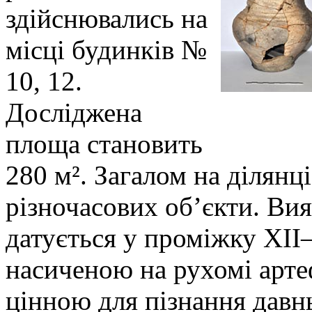
здійснювались на
місці будинків №
10, 12.
Досліджена
площа становить
280 м². Загалом на ділянц
різночасових об’єкти. Ви
датується у проміжку ХІ
насиченою на рухомі арте
цінною для пізнання давнь