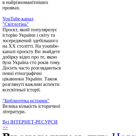
в найрізноманітніших
проявах.
YouTube-канал
"Світлотінь"
Проєкт, який популяризує
історію України і світу та
зосереджений здебільшого
на XX столітті. На youtube-
каналі проєкту Ви знайдете
добірку відео про те, якою
була Україна сто років тому.
Досить часто розглядаються
певні етнографічні
цікавинки України. Також
розглянуті важливі аспекти
всесвітньої історії.
"Библиотека истории"
Велика кількість історичної
літератури.
Всі ІНТЕРНЕТ-РЕСУРСИ
>>