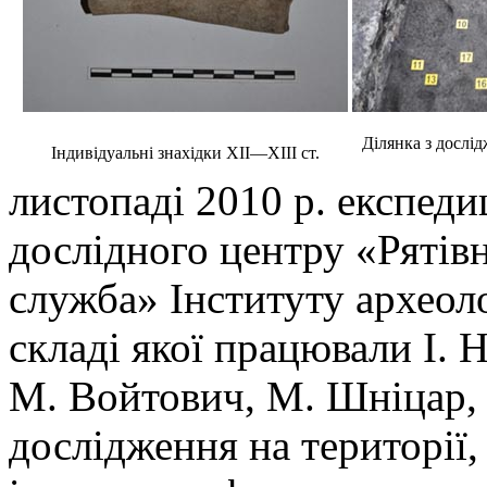
Ділянка з дослі
Індивідуальні знахідки ХІІ—ХІІІ ст.
листопаді 2010 р. експеди
дослідного центру «Рятів
служба» Інституту археол
складі якої працювали І. 
М. Войтович, М. Шніцар,
дослідження на території,