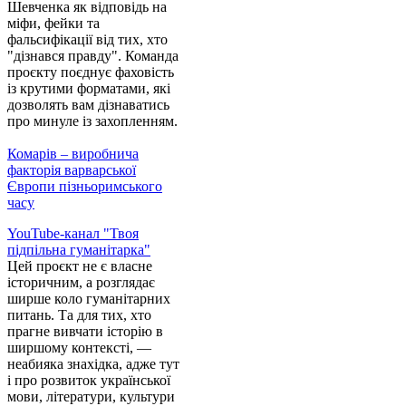
Шевченка як відповідь на
міфи, фейки та
фальсифікації від тих, хто
"дізнався правду". Команда
проєкту поєднує фаховість
із крутими форматами, які
дозволять вам дізнаватись
про минуле із захопленням.
Комарів – виробнича
факторія варварської
Європи пізньоримського
часу
YouTube-канал "Твоя
підпільна гуманітарка"
Цей проєкт не є власне
історичним, а розглядає
ширше коло гуманітарних
питань. Та для тих, хто
прагне вивчати історію в
ширшому контексті, —
неабияка знахідка, адже тут
і про розвиток української
мови, літератури, культури