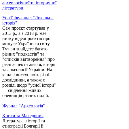
археологічної та історичної
літератури
YouTube-канал "Локальна
історія"
Сам проєкт стартував у
2013 р., а з 2018 р. має
низку відеопроєктів про
минуле України та світу.
Тут ви знайдете багато
різних "подкастів" та
"списків відтворення" про
різні аспекти життя, історії
та археології України. На
каналі виступають різні
дослідники, а також є
розділі щодо "усної історії"
— свідчення живих
очевидців різних подій.
Журнал "Археологія"
Книги за Македония
Література з історії та
етнографії Болгарії й