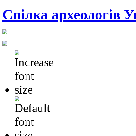
Cпілка археологів У