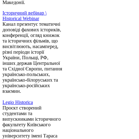
Македонії.
Історичний вебінар \
Historical Webinar
Канал презентує тематичні
доповіді фахових істориків,
конференції, огляд книжок
та історичних фільмів, що
висвітлюють, насамперед,
різні періоди історії
України, Польщі, РФ,
інших держав Центральної
та Східної Європи, питання
українсько-польських,
українсько-білоруських та
українсько-російських
взаємин.
Legio Historica
Проєкт створений
студентами та
випускниками історичного
факультету Київського
національного
університету імені Тараса