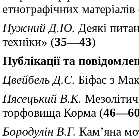
етнографічних матеріалів 
Нужний Д.Ю.
Деякі питан
техніки» (
35—43
)
Публікації та повідомле
Цвейбель Д.С.
Біфас з Мак
Пясецький В.К.
Мезолітич
торфовища Корма (
46—6
Бородулін В.Г.
Кам’яна мот