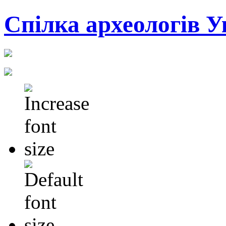
Cпілка археологів У