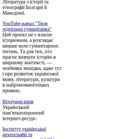
Література з історії та
етнографії Болгарії й
Македонії.
YouTube-канал "Твоя
підпільна гуманітарка"
Цей проєкт не є власне
історичним, а розглядає
ширше коло гуманітарних
питань. Та для тих, хто
прагне вивчати історію в
ширшому контексті, —
неабияка знахідка, адже тут
і про розвиток української
мови, літератури, культури
в найрізноманітніших
проявах.
Відлуння віків
Український
пам’яткоохоронний
інтернет-ресурс.
Інститут української
археографії та