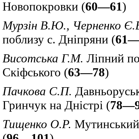
Новопокровки (
60—61
)
Мурзін В.Ю., Черненко Є.
поблизу с. Дніпряни (
61—
Висотська Г.М.
Ліпний по
Скіфського (
63—78
)
Пачкова С.П.
Давньоруськ
Гринчук на Дністрі (
78—
Тищенко О.Р.
Мутинський 
(
96—101
)