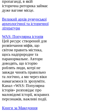
пропаганді, в якій
історична риторика займає
дуже вагоме місце.
Великий архів румунської
археологічної та історичної
літератури
WAS: Популярна історія
Цей ресурс створений для
розвінчання міфів, що
світом править містика,
щось надприродне та
паранормальне. Автори
доводять, що історію
роблять люди, котрі не
завжди чинять правильно
та логічно, а ми через віки
намагаємося їх зрозуміти.
Канал «WAS: Популярна
історія» розповідає про
маловідомі історії, яскравих
персонажів, важливі події.
Книги за Македония