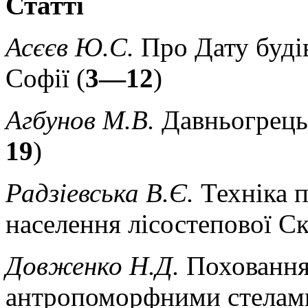
Статті
Асєєв Ю.С.
Про Дату будів
Софії (
3—12
)
Агбунов М.В.
Давньогрецьк
19
)
Радзіевська В.Є.
Техніка п
населення лісостепової Скі
Довженко Н.Д.
Поховання
антропоморфними стелами