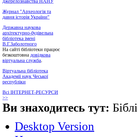
джерелознавства НАНУ
Журнал "Археологія та
давня історія України"
Державна наукова
архітектурно-будівельна
бібліотека імені
В.Г.Заболотного
На сайті бібліотеки працює
безкоштовна
довідкова
віртуальна служба
.
Віртуальна бібліотека
Академії наук Чеської
республіки
Всі ІНТЕРНЕТ-РЕСУРСИ
>>
Ви знаходитесь тут:
Бібл
Desktop Version