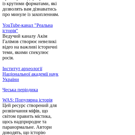
із крутими форматами, які
дозволять вам дізнаватись
про минуле із захопленням.
YouTube-канал "Реальна
історія"
Ведучий каналу Акім
Галімов створює невеликі
відео на важливі історичні
теми, якими спекулює
росія.
Інститут археології
Національної академії наук
України
Чеська періодика
WAS: Популярна історія
Цей ресурс створений для
розвінчання міфів, що
світом править містика,
щось надприродне та
паранормальне. Автори
доводять, що історію