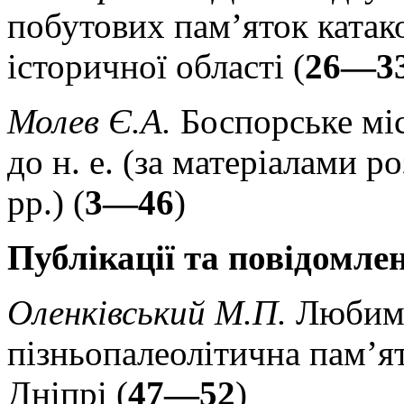
побутових пам’яток катак
історичної області (
26—3
Молев Є.А.
Боспорське міс
до н. е. (за матеріалами
рр.) (
3—46
)
Публікації та повідомле
Оленківський М.П.
Любимі
пізньопалеолітична пам’
Дніпрі (
47—52
)