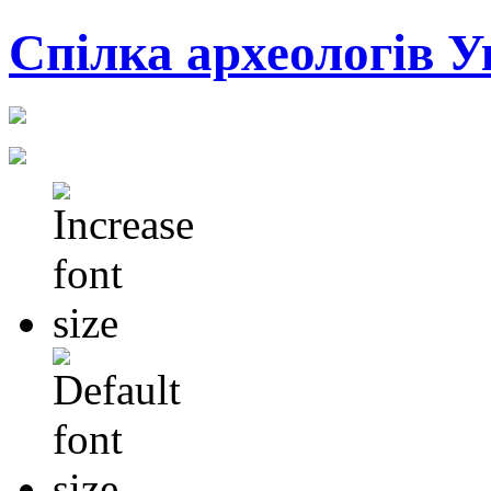
Cпілка археологів У