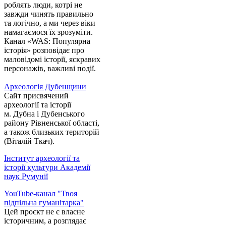
роблять люди, котрі не
завжди чинять правильно
та логічно, а ми через віки
намагаємося їх зрозуміти.
Канал «WAS: Популярна
історія» розповідає про
маловідомі історії, яскравих
персонажів, важливі події.
Археологія Дубенщини
Сайт присвячений
археології та історії
м. Дубна і Дубенського
району Рівненської області,
а також близьких територій
(Віталій Ткач).
Інститут археології та
історії культури Академії
наук Румунії
YouTube-канал "Твоя
підпільна гуманітарка"
Цей проєкт не є власне
історичним, а розглядає