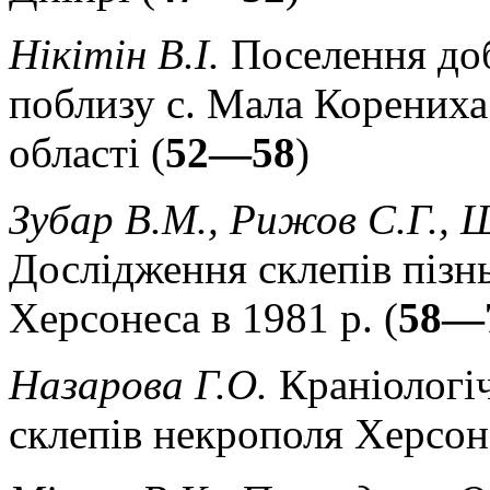
Нікітін В.І.
Поселення доб
поблизу с. Мала Корениха
області (
52—58
)
Зубар В.М., Рижов С.Г., 
Дослідження склепів пізн
Херсонеса в 1981 р. (
58—
Назарова Г.О.
Краніологіч
склепів некрополя Херсон