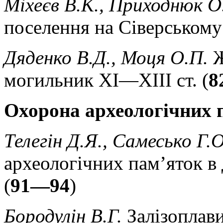
Міхеєв В.К., Приходнюк О
поселення на Сіверському 
Дяденко В.Д., Моця О.П.
Ж
могильник XI—XIII ст. (
8
Охорона археологічних 
Телегін Д.Я., Самесько Г.О
археологічних пам’яток в 
(
91—94
)
Бородулін В.Г.
Залізоплави