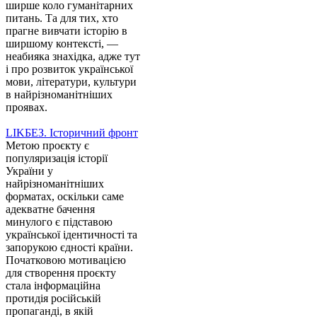
ширше коло гуманітарних
питань. Та для тих, хто
прагне вивчати історію в
ширшому контексті, —
неабияка знахідка, адже тут
і про розвиток української
мови, літератури, культури
в найрізноманітніших
проявах.
LIKБЕЗ. Історичний фронт
Метою проєкту є
популяризація історії
України у
найрізноманітніших
форматах, оскільки саме
адекватне бачення
минулого є підставою
української ідентичності та
запорукою єдності країни.
Початковою мотивацією
для створення проєкту
стала інформаційна
протидія російській
пропаганді, в якій