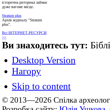
історична риторика займає
дуже вагоме місце.
Stratum plus
Архів журналу "Stratum
plus".
Всі ІНТЕРНЕТ-РЕСУРСИ
>>
Ви знаходитесь тут:
Бібл
Desktop Version
Нагору
Skip to content
© 2013—2026 Cпілка археологі
Розробка сайту:
Юлія Ушкова
.