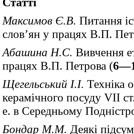
Статті
Максимов Є.В.
Питання іс
слов’ян у працях В.П. Пет
Абашина Н.С.
Вивчення ет
працях В.П. Петрова (
6—
Щегельський І.І.
Техніка 
керамічного посуду VII ст. 
е. в Середньому Подністро
Бондар М.М.
Деякі підсум