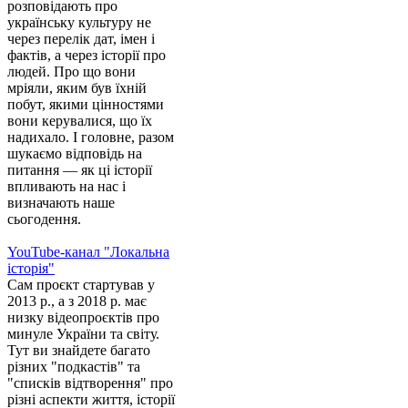
розповідають про
українську культуру не
через перелік дат, імен і
фактів, а через історії про
людей. Про що вони
мріяли, яким був їхній
побут, якими цінностями
вони керувалися, що їх
надихало. І головне, разом
шукаємо відповідь на
питання — як ці історії
впливають на нас і
визначають наше
сьогодення.
YouTube-канал "Локальна
історія"
Сам проєкт стартував у
2013 р., а з 2018 р. має
низку відеопроєктів про
минуле України та світу.
Тут ви знайдете багато
різних "подкастів" та
"списків відтворення" про
різні аспекти життя, історії