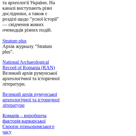
та археології України. На
каналі виступають різні
дослідники, а також є
розділі щодо "усної історії"
— свідчення живих
очевидців різних подій.
Stratum plus
Архів журналу "Stratum
plus".
National Archaeological
Record of Romania (RAN)
Великий архів румунської
археологічної та історичної
літератури.
Великий архів румунської
археологічної та історичної
літератури
Комарів – виробнича
факторія варварської
Європи пізньоримського
часу