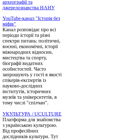
археографії та
джерелознавства НАНУ
YouTube-канал "Історія без
міфів"
Канал розповідає про всі
періоди історії та різні
спектри питань: політичні,
воєнні, економічні, історії
міжнародних відносин,
мистецтва та спорту,
біографії видатних
особистостей. Часто
запрошують у гості в якості
спікерів-експертів із
науково-дослідних
інститутів, історичних
музеїв та університетів, в
тому числі "спілчан".
УКУЛЬТУРА / UCULTURE
Платформа для знайомства
з українською культурою.
Від професійних
дослідників культури. Тут