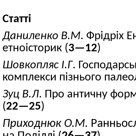
Статті
Даниленко В.М
.
Фрідріх Е
етноісторик (
3—12
)
Шовкопляс
І.Г
. Господарсь
комплекси пізнього палеол
Зуц В.Л
. Про античну форм
(
22—25
)
Приходнюк О.М.
Ранньосл