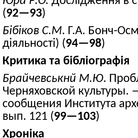
Юра Р.О.
Дослідження в с
(
92—93
)
Бібіков
С.М
. Г.А. Бонч-О
діяльності) (
94—98
)
Критика та бібліографія
Брайчевськнй
М.Ю
. Про
Черняховской
культуры.
—
сообщения Института арх
вып.
121
(
99—103
)
Хроніка