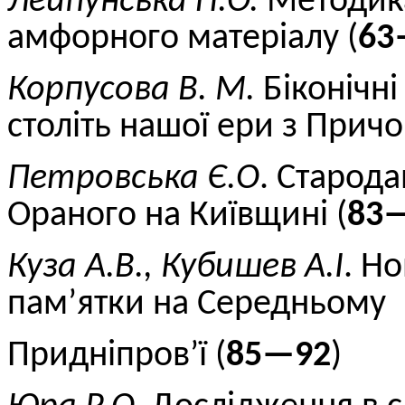
Лейпунська Н.О.
Методика
амфорного матеріалу (
63
Корпусова В. М.
Біконічн
століть нашої ери з Прич
Петровська Є.О
. Старода
Ораного на Київщині (
83
Куза А.В., Кубишев А.І
. Н
пам’ятки на Середньому
Придніпров’ї (
85—92
)