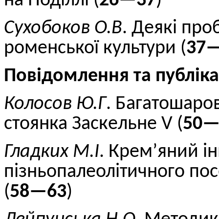
на Поділлі (
26—37
)
Сухобоков
О.В
. Деякі пр
роменської культури (
37
Повідомлення та публіка
Колосов
Ю.
Г
.
Багатошаров
стоянка Заск
е
льне V (
50—
Гладких
М.
І
. Крем’яний і
пізньопалеолітичного по
(
58—63
)