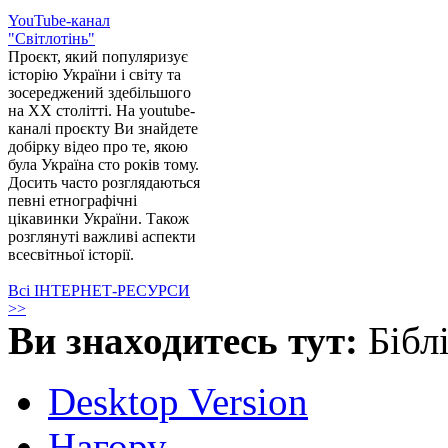
YouTube-канал
"Світлотінь"
Проєкт, який популяризує
історію України і світу та
зосереджений здебільшого
на XX столітті. На youtube-
каналі проєкту Ви знайдете
добірку відео про те, якою
була Україна сто років тому.
Досить часто розглядаються
певні етнографічні
цікавинки України. Також
розглянуті важливі аспекти
всесвітньої історії.
Всі ІНТЕРНЕТ-РЕСУРСИ
>>
Ви знаходитесь тут:
Бібл
Desktop Version
Нагору