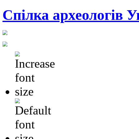
Cпілка археологів У