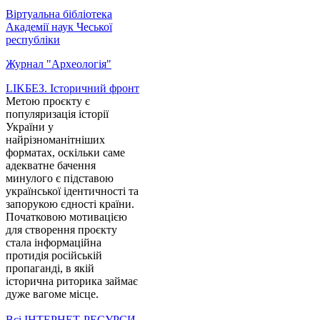
Віртуальна бібліотека
Академії наук Чеської
республіки
Журнал "Археологія"
LIKБЕЗ. Історичний фронт
Метою проєкту є
популяризація історії
України у
найрізноманітніших
форматах, оскільки саме
адекватне бачення
минулого є підставою
української ідентичності та
запорукою єдності країни.
Початковою мотивацією
для створення проєкту
стала інформаційна
протидія російській
пропаганді, в якій
історична риторика займає
дуже вагоме місце.
Всі ІНТЕРНЕТ-РЕСУРСИ