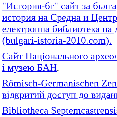
"История-бг" сайт за бълга
история на Средна и Центр
електронна библиотека на
(bulgari-istoria-2010.com).
Сайт Національного археол
і музею БАН
.
Römisch-Germanischen Ze
відкритий доступ до видан
Bibliotheca Septemcastrensis