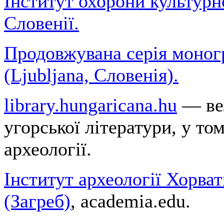
Інститут охорони культур
Словенії.
Продовжувана серія моногр
(Ljubljana, Словенія).
library.hungaricana.hu
— ве
угорської літератури, у том
археології.
Інститут археології Хорват
(Загреб)
, academia.edu.