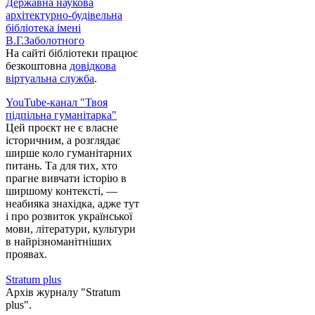
Державна наукова
архітектурно-будівельна
бібліотека імені
В.Г.Заболотного
На сайті бібліотеки працює
безкоштовна
довідкова
віртуальна служба
.
YouTube-канал "Твоя
підпільна гуманітарка"
Цей проєкт не є власне
історичним, а розглядає
ширше коло гуманітарних
питань. Та для тих, хто
прагне вивчати історію в
ширшому контексті, —
неабияка знахідка, адже тут
і про розвиток української
мови, літератури, культури
в найрізноманітніших
проявах.
Stratum plus
Архів журналу "Stratum
plus".