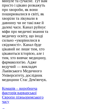
минуле та сучасне. Тут вам
просто і цікаво розкажуть
про хвороби, як вони
поширювалися в світі, як
хворіли та лікували в
давнину чи не такі вже й
далекі часи. Канал руйнує
міфи про медичні знання та
медичну освіту, що іноді
сильно «укорінилися в
свідомості». Канал буде
цікавий не лише тим, хто
цікавиться історією, але і
тим, хто вивчає медицину,
фармакологію. Адже
ведучий — викладач
Львівського Медичного
Університету, дослідник
медицини Стас Дем'янчук.
Комарів – виробнича
факторія варварської
Європи пізньоримського
часу