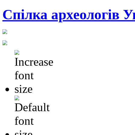
Cпілка археологів У