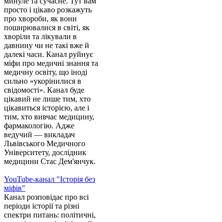
минуле та сучасне. Тут вам
просто і цікаво розкажуть
про хвороби, як вони
поширювалися в світі, як
хворіли та лікували в
давнину чи не такі вже й
далекі часи. Канал руйнує
міфи про медичні знання та
медичну освіту, що іноді
сильно «укорінилися в
свідомості». Канал буде
цікавий не лише тим, хто
цікавиться історією, але і
тим, хто вивчає медицину,
фармакологію. Адже
ведучий — викладач
Львівського Медичного
Університету, дослідник
медицини Стас Дем'янчук.
YouTube-канал "Історія без
міфів"
Канал розповідає про всі
періоди історії та різні
спектри питань: політичні,