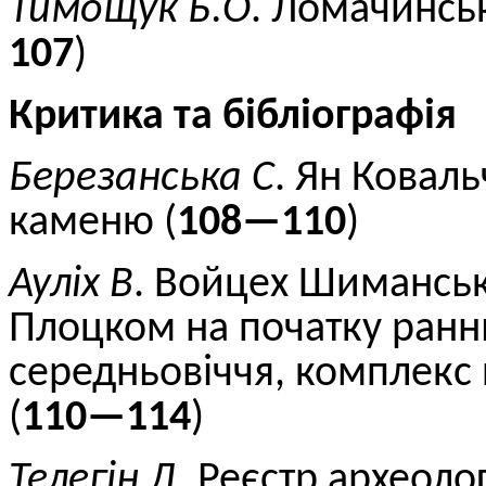
Тимощук
Б.
О
.
Ломачинськ
107
)
Критика та бібліографія
Березанська С
. Ян Коваль
каменю (
108—110
)
Ауліх В
. Войцех Шиманськ
Плоцком на початку ранн
середньовіччя, комплекс 
(
110—114
)
Телегін Д.
Реєстр археолог