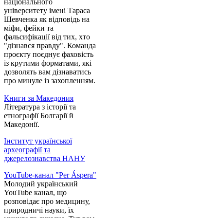
національного
університету імені Тараса
Шевченка як відповідь на
міфи, фейки та
фальсифікації від тих, хто
"дізнався правду". Команда
проєкту поєднує фаховість
із крутими форматами, які
дозволять вам дізнаватись
про минуле із захопленням.
Книги за Македония
Література з історії та
етнографії Болгарії й
Македонії.
Інститут української
археографії та
джерелознавства НАНУ
YouTube-канал "Per Áspera"
Молодий український
YouTube канал, що
розповідає про медицину,
природничі науки, їх