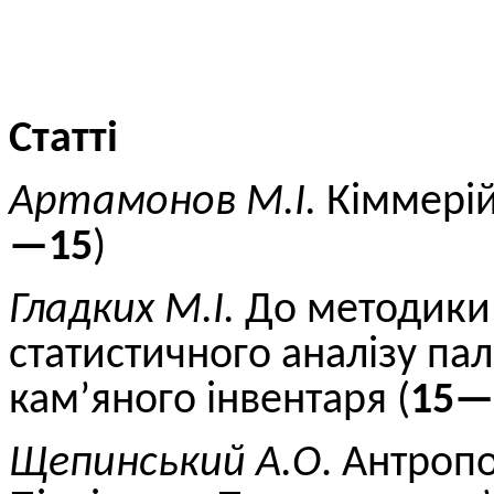
Статті
Артамонов М.
І.
Кіммерій
—15
)
Гладких
М.
І.
До методики 
статистичного аналізу па
кам’яного інвентаря (
15—
Щепинський А.О
. Антроп