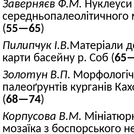
Заверняєв Ф.М.
Нуклеуси 
середньопалеолітичного
(
55—65
)
Пилипчук І.В.
Матеріали д
карти басейну р. Соб (
65
Золотун В.П
. Морфологіч
палеоґрунтів курганів Ка
(
68—74
)
Корпусова
В.М.
Мініатюрн
мозаїка з боспорського 