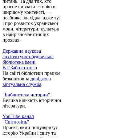
питань. Та для тих, хто
прагне вивчати історію в
ширшому контексті, —
неабияка знахідка, адже тут
і про розвиток української
мови, літератури, культури
в найрізноманітніших
проявах.
Державна наукова
архітектурно-будівельна
бібліотека імені
В.Г.Заболотного
На сайті бібліотеки працює
безкоштовна
довідкова
віртуальна служба
.
"Библиотека истории"
Велика кількість історичної
літератури.
YouTube-канал
"Світлотінь"
Проєкт, який популяризує
історію України і світу та