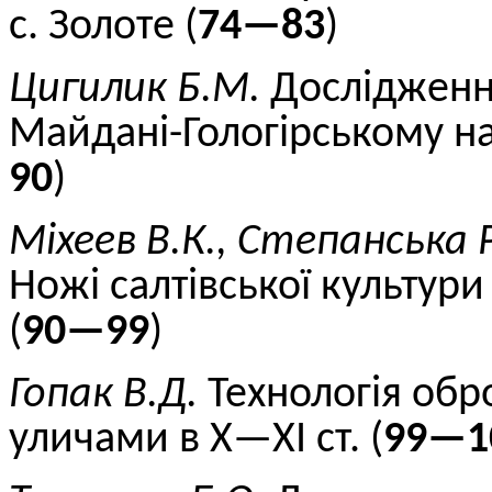
с. Золоте
(
74—83
)
Ц
и
гилик Б.
М.
Дослідженн
Майдані-Гологірському на
90
)
Міхеев В.
К., С
тепан
с
ька 
Ножі салтівської культури
(
90—99
)
Гопак В.Д.
Технологія обр
уличами
в X—XI ст. (
99—1