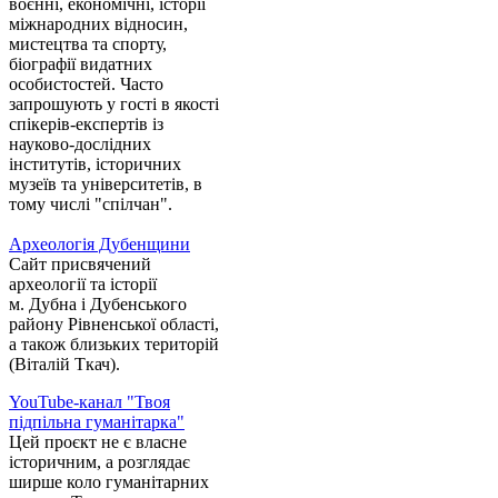
воєнні, економічні, історії
міжнародних відносин,
мистецтва та спорту,
біографії видатних
особистостей. Часто
запрошують у гості в якості
спікерів-експертів із
науково-дослідних
інститутів, історичних
музеїв та університетів, в
тому числі "спілчан".
Археологія Дубенщини
Сайт присвячений
археології та історії
м. Дубна і Дубенського
району Рівненської області,
а також близьких територій
(Віталій Ткач).
YouTube-канал "Твоя
підпільна гуманітарка"
Цей проєкт не є власне
історичним, а розглядає
ширше коло гуманітарних