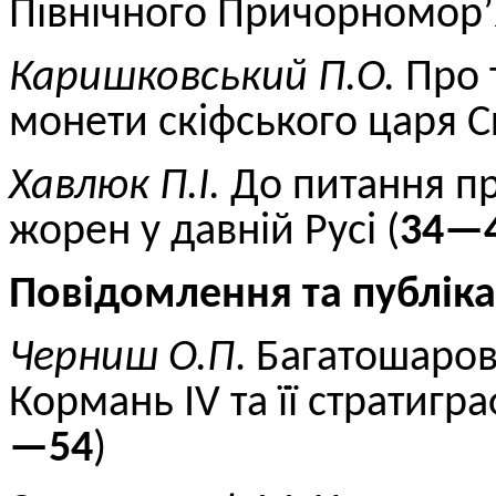
Північного Причорномор’
Каришковський П.О.
Про т
монети скіфського царя Ск
Хавлюк
П.
І.
До питання пр
жорен у давній Русі (
34—
Повідомлення та публіка
Черниш О.П
. Багатошаров
Кормань IV та її стратигр
—54
)