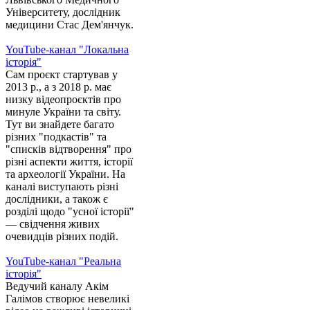
Університету, дослідник
медицини Стас Дем'янчук.
YouTube-канал "Локальна
історія"
Сам проєкт стартував у
2013 р., а з 2018 р. має
низку відеопроєктів про
минуле України та світу.
Тут ви знайдете багато
різних "подкастів" та
"списків відтворення" про
різні аспекти життя, історії
та археології України. На
каналі виступають різні
дослідники, а також є
розділі щодо "усної історії"
— свідчення живих
очевидців різних подій.
YouTube-канал "Реальна
історія"
Ведучий каналу Акім
Галімов створює невеликі