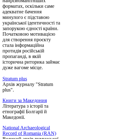
найрізноманітніших
форматах, оскільки саме
адекватне бачення
минулого є підставою
української ідентичності та
запорукою єдності країни.
Початковою мотивацією
для створення проєкту
стала інформаційна
протидія російській
пропаганді, в якій
історична риторика займає
дуже вагоме місце.
Stratum plus
Архів журналу "Stratum
plus".
Книги за Македония
Література з історії та
етнографії Болгарії й
Македонії.
National Archaeological
Record of Romania (RAN)
Великий архів румунської