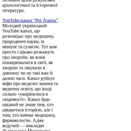
археологічної та історичної
літератури.
YouTube-канал "Per Áspera"
Молодий український
YouTube канал, що
розповідає про медицину,
природничі науки, їх
минуле та сучасне. Тут вам
просто і цікаво розкажуть
про хвороби, як вони
поширювалися в світі, як
хворіли та лікували в
давнину чи не такі вже й
далекі часи. Канал руйнує
міфи про медичні знання та
медичну освіту, що іноді
сильно «укорінилися в
свідомості». Канал буде
цікавий не лише тим, хто
цікавиться історією, але і
тим, хто вивчає медицину,
фармакологію. Адже
ведучий — викладач
Львівського Медичного