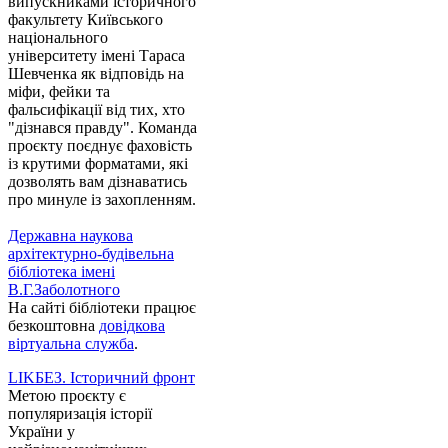
випускниками історичного
факультету Київського
національного
університету імені Тараса
Шевченка як відповідь на
міфи, фейки та
фальсифікації від тих, хто
"дізнався правду". Команда
проєкту поєднує фаховість
із крутими форматами, які
дозволять вам дізнаватись
про минуле із захопленням.
Державна наукова
архітектурно-будівельна
бібліотека імені
В.Г.Заболотного
На сайті бібліотеки працює
безкоштовна
довідкова
віртуальна служба
.
LIKБЕЗ. Історичний фронт
Метою проєкту є
популяризація історії
України у