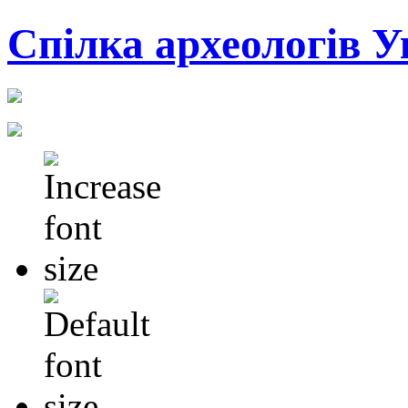
Cпілка археологів У