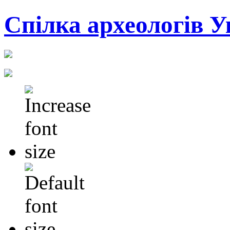
Cпілка археологів У