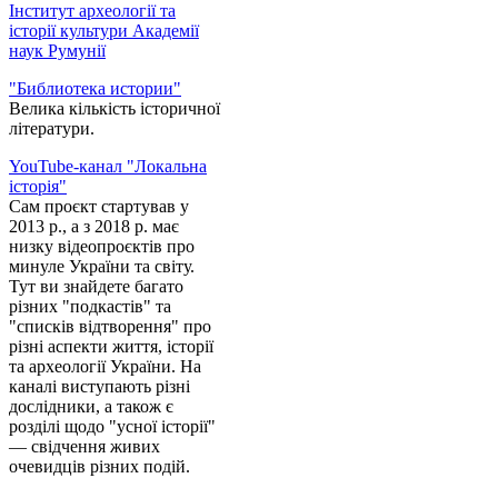
Інститут археології та
історії культури Академії
наук Румунії
"Библиотека истории"
Велика кількість історичної
літератури.
YouTube-канал "Локальна
історія"
Сам проєкт стартував у
2013 р., а з 2018 р. має
низку відеопроєктів про
минуле України та світу.
Тут ви знайдете багато
різних "подкастів" та
"списків відтворення" про
різні аспекти життя, історії
та археології України. На
каналі виступають різні
дослідники, а також є
розділі щодо "усної історії"
— свідчення живих
очевидців різних подій.