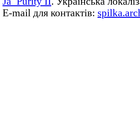
Ja_Purity II
. Українська локалі
E-mail для контактів:
spilka.ar