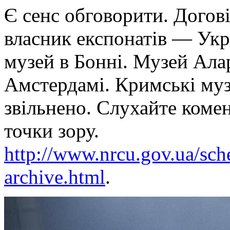
Є сенс обговорити. Догов
власник експонатів — Укр
музей в Бонні. Музей Ала
Амстердамі. Кримські музе
звільнено. Слухайте коме
точки зору.
http://www.nrcu.gov.ua/sch
archive.html
.