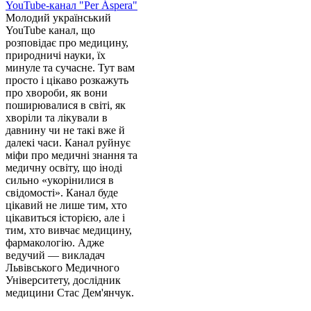
YouTube-канал "Per Áspera"
Молодий український
YouTube канал, що
розповідає про медицину,
природничі науки, їх
минуле та сучасне. Тут вам
просто і цікаво розкажуть
про хвороби, як вони
поширювалися в світі, як
хворіли та лікували в
давнину чи не такі вже й
далекі часи. Канал руйнує
міфи про медичні знання та
медичну освіту, що іноді
сильно «укорінилися в
свідомості». Канал буде
цікавий не лише тим, хто
цікавиться історією, але і
тим, хто вивчає медицину,
фармакологію. Адже
ведучий — викладач
Львівського Медичного
Університету, дослідник
медицини Стас Дем'янчук.