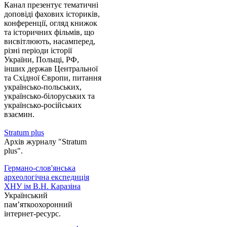
Канал презентує тематичні
доповіді фахових істориків,
конференції, огляд книжок
та історичних фільмів, що
висвітлюють, насамперед,
різні періоди історії
України, Польщі, РФ,
інших держав Центральної
та Східної Європи, питання
українсько-польських,
українсько-білоруських та
українсько-російських
взаємин.
Stratum plus
Архів журналу "Stratum
plus".
Германо-слов'янська
археологічна експедиція
ХНУ ім В.Н. Каразіна
Український
пам’яткоохоронний
інтернет-ресурс.