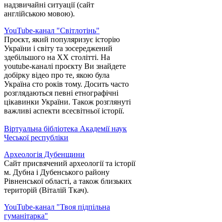
надзвичайні ситуації (сайт
англійською мовою).
YouTube-канал "Світлотінь"
Проєкт, який популяризує історію
України і світу та зосереджений
здебільшого на XX столітті. На
youtube-каналі проєкту Ви знайдете
добірку відео про те, якою була
Україна сто років тому. Досить часто
розглядаються певні етнографічні
цікавинки України. Також розглянуті
важливі аспекти всесвітньої історії.
Віртуальна бібліотека Академії наук
Чеської республіки
Археологія Дубенщини
Сайт присвячений археології та історії
м. Дубна і Дубенського району
Рівненської області, а також близьких
територій (Віталій Ткач).
YouTube-канал "Твоя підпільна
гуманітарка"