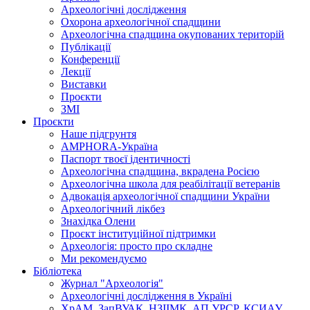
Археологічні дослідження
Охорона археологічної спадщини
Археологічна спадщина окупованих територій
Публікації
Конференції
Лекції
Виставки
Проєкти
ЗМІ
Проєкти
Наше підгрунтя
AMPHORA-Україна
Паспорт твоєї ідентичності
Археологічна спадщина, вкрадена Росією
Археологічна школа для реабілітації ветеранів
Адвокація археологічної спадщини України
Археологічний лікбез
Знахідка Олени
Проєкт інституційної підтримки
Археологія: просто про складне
Ми рекомендуємо
Бібліотека
Журнал "Археологія"
Археологічні дослідження в Україні
ХрАМ, ЗапВУАК, НЗІІМК, АП УРСР, КСИАУ