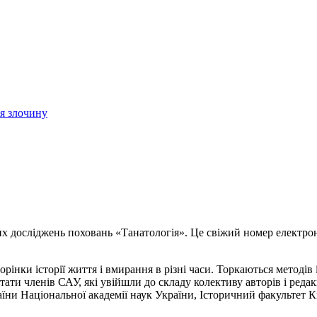
ія злочину
них досліджень поховань «Танатологія». Це свіжий номер електро
орінки історії життя і вмирання в різні часи. Торкаються методів
ітати членів САУ, які увійшли до складу колективу авторів і редак
країни Національної академії наук України, Історичний факультет 