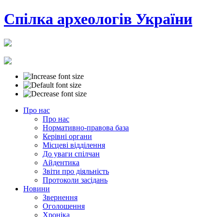
Cпілка археологів України
Про нас
Про нас
Нормативно-правова база
Керівні органи
Місцеві відділення
До уваги спілчан
Айдентика
Звіти про діяльність
Протоколи засідань
Новини
Звернення
Оголошення
Хроніка