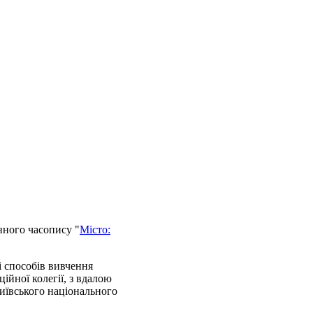
нного часопису "
Місто:
 і способів вивчення
ційної колегії, з вдалою
Київського національного