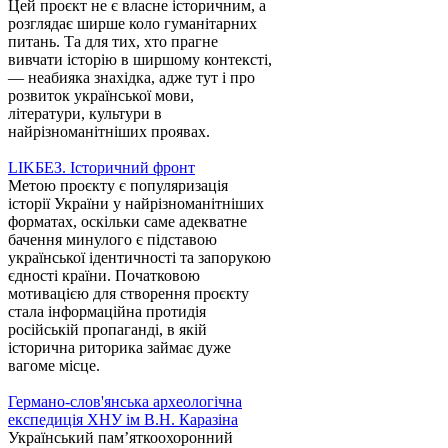
Цей проєкт не є власне історичним, а
розглядає ширше коло гуманітарних
питань. Та для тих, хто прагне
вивчати історію в ширшому контексті,
— неабияка знахідка, адже тут і про
розвиток української мови,
літератури, культури в
найрізноманітніших проявах.
LIKБЕЗ. Історичний фронт
Метою проєкту є популяризація
історії України у найрізноманітніших
форматах, оскільки саме адекватне
бачення минулого є підставою
української ідентичності та запорукою
єдності країни. Початковою
мотивацією для створення проєкту
стала інформаційна протидія
російській пропаганді, в якій
історична риторика займає дуже
вагоме місце.
Германо-слов'янська археологічна
експедиція ХНУ ім В.Н. Каразіна
Український пам’яткоохоронний