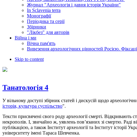
Журнал "Археологія і давня історія України"
In Sclavenia terra
Монографії
Періодика та серії
Збірники
"Лікбез" для авторів
Війна і ми
Вічна пам'ять
Вивезення археологічних цінностей Росією. Фіксац
Skip to content
Танатологія 4
У вільному доступі збірник статей і дискусій щодо археологіч
історія, культура суспільство
".
Тексти присвячені свого роду археології смерті. Відкривають ст
некрополів. І, звичайно ж, уявлень пов’язаних зі смертю. Раді в
публікацією, а також Інститут археології та Інститут історії У
університету імені Тараса Шевченка.