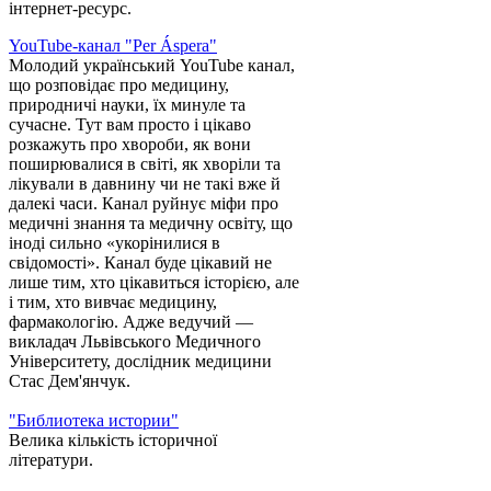
інтернет-ресурс.
YouTube-канал "Per Áspera"
Молодий український YouTube канал,
що розповідає про медицину,
природничі науки, їх минуле та
сучасне. Тут вам просто і цікаво
розкажуть про хвороби, як вони
поширювалися в світі, як хворіли та
лікували в давнину чи не такі вже й
далекі часи. Канал руйнує міфи про
медичні знання та медичну освіту, що
іноді сильно «укорінилися в
свідомості». Канал буде цікавий не
лише тим, хто цікавиться історією, але
і тим, хто вивчає медицину,
фармакологію. Адже ведучий —
викладач Львівського Медичного
Університету, дослідник медицини
Стас Дем'янчук.
"Библиотека истории"
Велика кількість історичної
літератури.