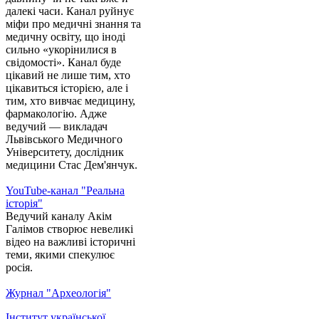
далекі часи. Канал руйнує
міфи про медичні знання та
медичну освіту, що іноді
сильно «укорінилися в
свідомості». Канал буде
цікавий не лише тим, хто
цікавиться історією, але і
тим, хто вивчає медицину,
фармакологію. Адже
ведучий — викладач
Львівського Медичного
Університету, дослідник
медицини Стас Дем'янчук.
YouTube-канал "Реальна
історія"
Ведучий каналу Акім
Галімов створює невеликі
відео на важливі історичні
теми, якими спекулює
росія.
Журнал "Археологія"
Інститут української