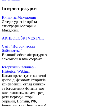
Інтернет-ресурси
Книги за Македония
Література з історії та
етнографії Болгарії й
Македонії.
ARHEOLOŠKI VESTNIK
Сайт "Историческая
библиотека"
Великий обсяг літератури з
археології в html-форматі.
Історичний вебінар \
Historical Webinar
Канал презентує тематичні
доповіді фахових істориків,
конференції, огляд книжок
та історичних фільмів, що
висвітлюють, насамперед,
різні періоди історії
України, Польщі, РФ,
інших держав Центральної