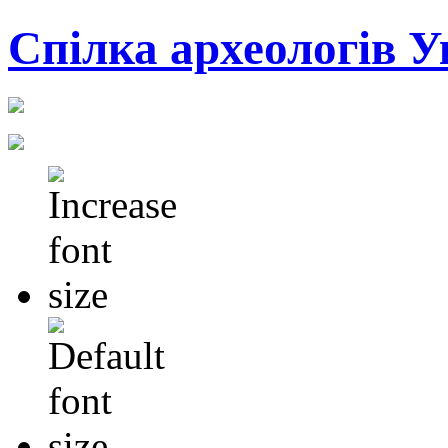
Cпілка археологів У