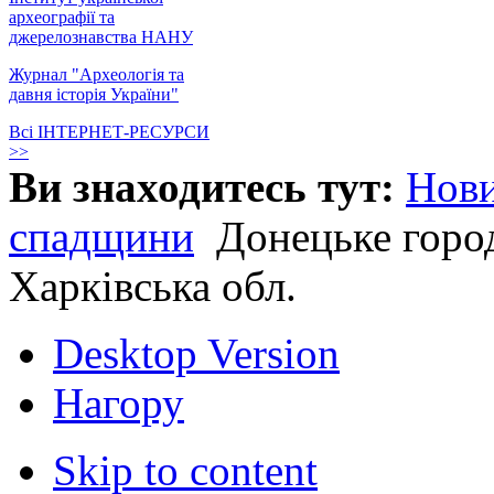
археографії та
джерелознавства НАНУ
Журнал "Археологія та
давня історія України"
Всі ІНТЕРНЕТ-РЕСУРСИ
>>
Ви знаходитесь тут:
Нов
спадщини
Донецьке горо
Харківська обл.
Desktop Version
Нагору
Skip to content