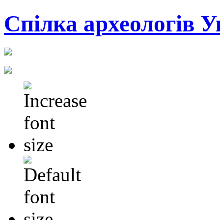
Cпілка археологів У