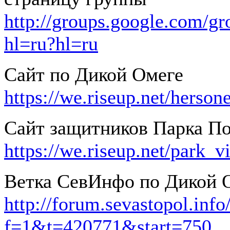
http://groups.google.com/g
hl=ru?hl=ru
Сайт по Дикой Омеге
https://we.riseup.net/herso
Сайт защитников Парка П
https://we.riseup.net/park_v
Ветка СевИнфо по Дикой 
http://forum.sevastopol.inf
f=1&t=420771&start=750