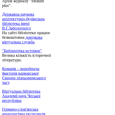
Архів журналу "Stratum
plus".
Державна наукова
архітектурно-будівельна
бібліотека імені
В.Г.Заболотного
На сайті бібліотеки працює
безкоштовна
довідкова
віртуальна служба
.
"Библиотека истории"
Велика кількість історичної
літератури.
Комарів – виробнича
факторія варварської
Європи пізньоримського
часу
Віртуальна бібліотека
Академії наук Чеської
республіки
Германо-слов'янська
археологічна експедиція