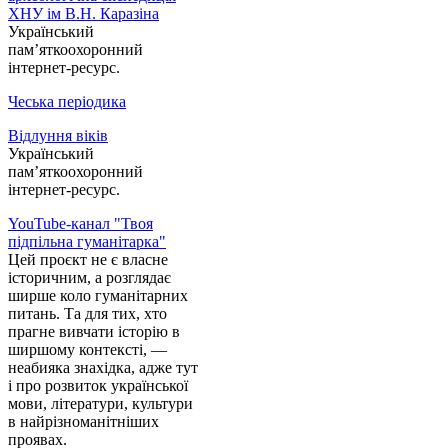
ХНУ ім В.Н. Каразіна
Український
пам’яткоохоронний
інтернет-ресурс.
Чеська періодика
Відлуння віків
Український
пам’яткоохоронний
інтернет-ресурс.
YouTube-канал "Твоя
підпільна гуманітарка"
Цей проєкт не є власне
історичним, а розглядає
ширше коло гуманітарних
питань. Та для тих, хто
прагне вивчати історію в
ширшому контексті, —
неабияка знахідка, адже тут
і про розвиток української
мови, літератури, культури
в найрізноманітніших
проявах.