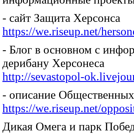
- сайт Защита Херсонса
https://we.riseup.net/herson
- Блог в основном с инфо
дерибану Херсонеса
http://sevastopol-ok.livejo
- описание Общественны
https://we.riseup.net/oppos
Дикая Омега и парк Побе