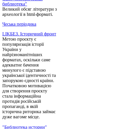
библиотека"
Великий обсяг літератури з
археології в html-форматі.
Чеська періодика
LIKБЕЗ. Історичний фронт
Метою проєкту є
популяризація історії
України у
найрізноманітніших
форматах, оскільки саме
адекватне бачення
минулого є підставою
української ідентичності та
запорукою єдності країни.
Початковою мотивацією
для створення проєкту
стала інформаційна
протидія російській
пропаганді, в якій
історична риторика займає
дуже вагоме місце.
"Библиотека истории"