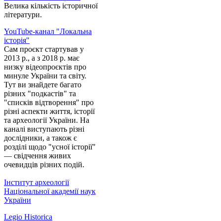
Велика кількість історичної
літератури.
YouTube-канал "Локальна
історія"
Сам проєкт стартував у
2013 р., а з 2018 р. має
низку відеопроєктів про
минуле України та світу.
Тут ви знайдете багато
різних "подкастів" та
"списків відтворення" про
різні аспекти життя, історії
та археології України. На
каналі виступають різні
дослідники, а також є
розділі щодо "усної історії"
— свідчення живих
очевидців різних подій.
Інститут археології
Національної академії наук
України
Legio Historica