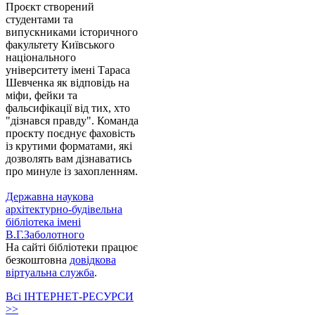
Проєкт створений
студентами та
випускниками історичного
факультету Київського
національного
університету імені Тараса
Шевченка як відповідь на
міфи, фейки та
фальсифікації від тих, хто
"дізнався правду". Команда
проєкту поєднує фаховість
із крутими форматами, які
дозволять вам дізнаватись
про минуле із захопленням.
Державна наукова
архітектурно-будівельна
бібліотека імені
В.Г.Заболотного
На сайті бібліотеки працює
безкоштовна
довідкова
віртуальна служба
.
Всі ІНТЕРНЕТ-РЕСУРСИ
>>