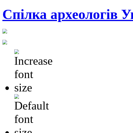
Cпілка археологів У