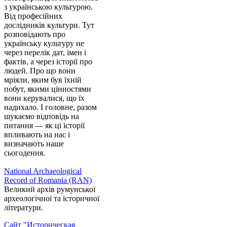
з українською культурою.
Від професійних
дослідників культури. Тут
розповідають про
українську культуру не
через перелік дат, імен і
фактів, а через історії про
людей. Про що вони
мріяли, яким був їхній
побут, якими цінностями
вони керувалися, що їх
надихало. І головне, разом
шукаємо відповідь на
питання — як ці історії
впливають на нас і
визначають наше
сьогодення.
National Archaeological
Record of Romania (RAN)
Великий архів румунської
археологічної та історичної
літератури.
Сайт "Историческая