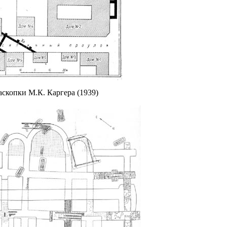
аскопки М.К. Каргера (1939)