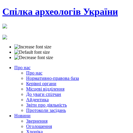
Cпілка археологів України
Про нас
Про нас
Нормативно-правова база
Керівні органи
Місцеві відділення
До уваги спілчан
Айдентика
Звіти про діяльність
Протоколи засідань
Новини
Звернення
Оголошення
Хроніка