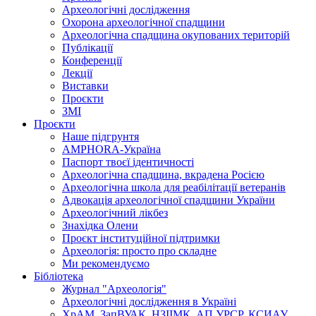
Археологічні дослідження
Охорона археологічної спадщини
Археологічна спадщина окупованих територій
Публікації
Конференції
Лекції
Виставки
Проєкти
ЗМІ
Проєкти
Наше підгрунтя
AMPHORA-Україна
Паспорт твоєї ідентичності
Археологічна спадщина, вкрадена Росією
Археологічна школа для реабілітації ветеранів
Адвокація археологічної спадщини України
Археологічний лікбез
Знахідка Олени
Проєкт інституційної підтримки
Археологія: просто про складне
Ми рекомендуємо
Бібліотека
Журнал "Археологія"
Археологічні дослідження в Україні
ХрАМ, ЗапВУАК, НЗІІМК, АП УРСР, КСИАУ