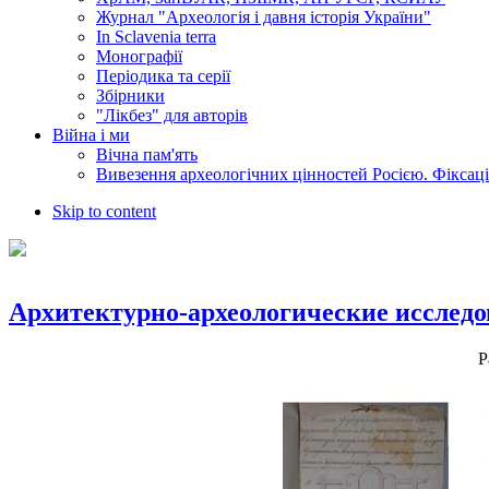
Журнал "Археологія і давня історія України"
In Sclavenia terra
Монографії
Періодика та серії
Збірники
"Лікбез" для авторів
Війна і ми
Вічна пам'ять
Вивезення археологічних цінностей Росією. Фіксац
Skip to content
Архитектурно-археологические исследо
Р