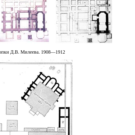
опки Д.В. Милеева. 1908—1912