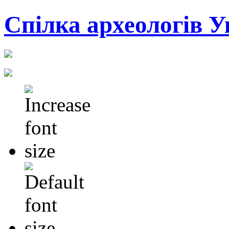
Cпілка археологів У