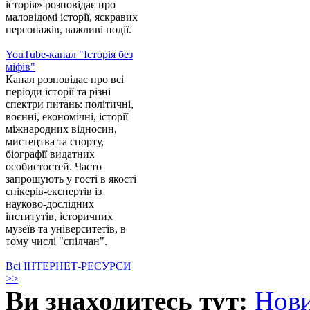
історія» розповідає про
маловідомі історії, яскравих
персонажів, важливі події.
YouTube-канал "Історія без
міфів"
Канал розповідає про всі
періоди історії та різні
спектри питань: політичні,
воєнні, економічні, історії
міжнародних відносин,
мистецтва та спорту,
біографії видатних
особистостей. Часто
запрошують у гості в якості
спікерів-експертів із
науково-дослідних
інститутів, історичних
музеїв та університетів, в
тому числі "спілчан".
Всі ІНТЕРНЕТ-РЕСУРСИ
>>
Ви знаходитесь тут:
Нов