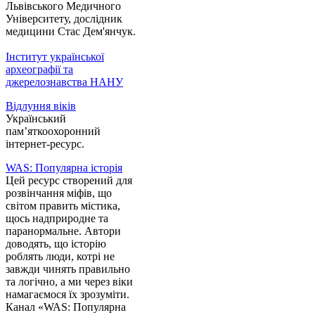
Львівського Медичного
Університету, дослідник
медицини Стас Дем'янчук.
Інститут української
археографії та
джерелознавства НАНУ
Відлуння віків
Український
пам’яткоохоронний
інтернет-ресурс.
WAS: Популярна історія
Цей ресурс створений для
розвінчання міфів, що
світом править містика,
щось надприродне та
паранормальне. Автори
доводять, що історію
роблять люди, котрі не
завжди чинять правильно
та логічно, а ми через віки
намагаємося їх зрозуміти.
Канал «WAS: Популярна