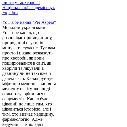
Інститут археології
Національної академії наук
України
YouTube-канал "Per Áspera"
Молодий український
YouTube канал, що
розповідає про медицину,
природничі науки, їх
минуле та сучасне. Тут вам
просто і цікаво розкажуть
про хвороби, як вони
поширювалися в світі, як
хворіли та лікували в
давнину чи не такі вже й
далекі часи. Канал руйнує
міфи про медичні знання та
медичну освіту, що іноді
сильно «укорінилися в
свідомості». Канал буде
цікавий не лише тим, хто
цікавиться історією, але і
тим, хто вивчає медицину,
фармакологію. Адже
ведучий — викладач