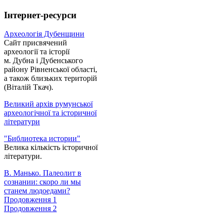
Інтернет-ресурси
Археологія Дубенщини
Сайт присвячений
археології та історії
м. Дубна і Дубенського
району Рівненської області,
а також близьких територій
(Віталій Ткач).
Великий архів румунської
археологічної та історичної
літератури
"Библиотека истории"
Велика кількість історичної
літератури.
В. Манько. Палеолит в
сознании: скоро ли мы
станем людоедами?
Продовження 1
Продовження 2