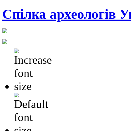
Cпілка археологів У