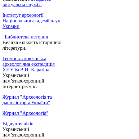
віртуальна служба
.
Інститут археології
Національної академії наук
України
"Библиотека истории"
Велика кількість історичної
літератури.
Германо-слов'янська
археологічна експедиція
ХНУ ім В.Н. Каразіна
Український
пам’яткоохоронний
інтернет-ресурс.
Журнал "Археологія та
давня історія України"
Журнал "Археологія"
Відлуння віків
Український
пам’яткоохоронний