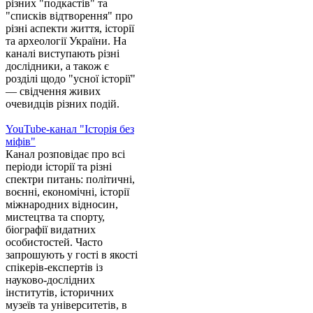
різних "подкастів" та
"списків відтворення" про
різні аспекти життя, історії
та археології України. На
каналі виступають різні
дослідники, а також є
розділі щодо "усної історії"
— свідчення живих
очевидців різних подій.
YouTube-канал "Історія без
міфів"
Канал розповідає про всі
періоди історії та різні
спектри питань: політичні,
воєнні, економічні, історії
міжнародних відносин,
мистецтва та спорту,
біографії видатних
особистостей. Часто
запрошують у гості в якості
спікерів-експертів із
науково-дослідних
інститутів, історичних
музеїв та університетів, в