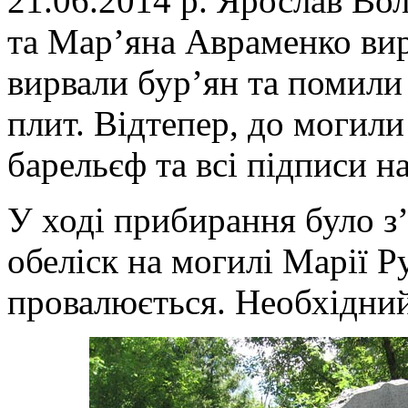
21.06.2014 р. Ярослав Во
та Мар’яна Авраменко вир
вирвали бур’ян та помили
плит. Відтепер, до могили
барельєф та всі підписи на
У ході прибирання було з
обеліск на могилі Марії Р
провалюється. Необхідний