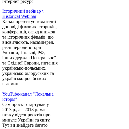
інтернет-ресурс.
Історичний вебінар \
Historical Webinar
Канал презентує тематичні
доповіді фахових істориків,
конференції, огляд книжок
та історичних фільмів, що
висвітлюють, насамперед,
різні періоди історії
України, Польщі, РФ,
інших держав Центральної
та Східної Європи, питання
українсько-польських,
українсько-білоруських та
українсько-російських
взаємин.
YouTube-канал "Локальна
історія"
Сам проєкт стартував у
2013 р., а з 2018 р. має
низку відеопроєктів про
минуле України та світу.
Тут ви знайдете багато