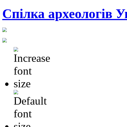
Cпілка археологів У