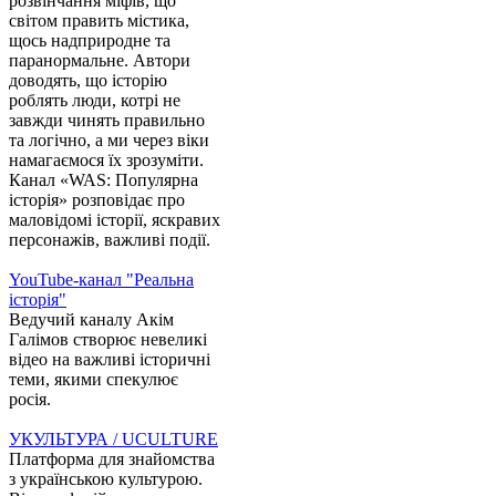
розвінчання міфів, що
світом править містика,
щось надприродне та
паранормальне. Автори
доводять, що історію
роблять люди, котрі не
завжди чинять правильно
та логічно, а ми через віки
намагаємося їх зрозуміти.
Канал «WAS: Популярна
історія» розповідає про
маловідомі історії, яскравих
персонажів, важливі події.
YouTube-канал "Реальна
історія"
Ведучий каналу Акім
Галімов створює невеликі
відео на важливі історичні
теми, якими спекулює
росія.
УКУЛЬТУРА / UCULTURE
Платформа для знайомства
з українською культурою.