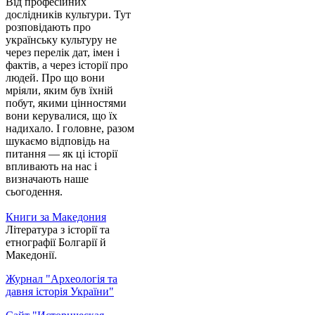
Від професійних
дослідників культури. Тут
розповідають про
українську культуру не
через перелік дат, імен і
фактів, а через історії про
людей. Про що вони
мріяли, яким був їхній
побут, якими цінностями
вони керувалися, що їх
надихало. І головне, разом
шукаємо відповідь на
питання — як ці історії
впливають на нас і
визначають наше
сьогодення.
Книги за Македония
Література з історії та
етнографії Болгарії й
Македонії.
Журнал "Археологія та
давня історія України"