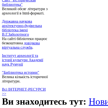
Сайт "Историческая
библиотека"
Великий обсяг літератури з
археології в html-форматі.
Державна наукова
архітектурно-будівельна
бібліотека імені
В.Г.Заболотного
На сайті бібліотеки працює
безкоштовна
довідкова
віртуальна служба
.
Інститут археології та
історії культури Академії
наук Румунії
"Библиотека истории"
Велика кількість історичної
літератури.
Всі ІНТЕРНЕТ-РЕСУРСИ
>>
Ви знаходитесь тут:
Нов