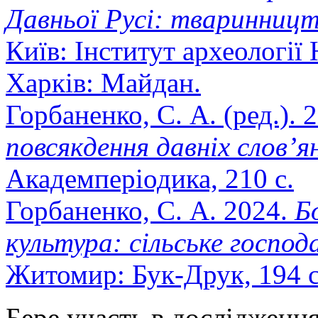
Давньої Русі: тваринниц
Київ: Інститут археології
Харків: Майдан.
Горбаненко, С. А. (ред.). 
повсякдення давніх слов’я
Академперіодика, 210 с.
Горбаненко, С. А. 2024.
Б
культура: сільське господ
Житомир: Бук-Друк, 194 с
Бере участь в дослідженн