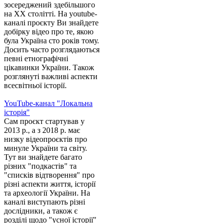
зосереджений здебільшого
на XX столітті. На youtube-
каналі проєкту Ви знайдете
добірку відео про те, якою
була Україна сто років тому.
Досить часто розглядаються
певні етнографічні
цікавинки України. Також
розглянуті важливі аспекти
всесвітньої історії.
YouTube-канал "Локальна
історія"
Сам проєкт стартував у
2013 р., а з 2018 р. має
низку відеопроєктів про
минуле України та світу.
Тут ви знайдете багато
різних "подкастів" та
"списків відтворення" про
різні аспекти життя, історії
та археології України. На
каналі виступають різні
дослідники, а також є
розділі щодо "усної історії"