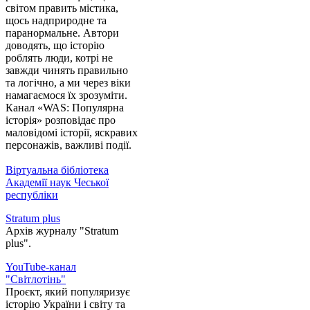
світом править містика,
щось надприродне та
паранормальне. Автори
доводять, що історію
роблять люди, котрі не
завжди чинять правильно
та логічно, а ми через віки
намагаємося їх зрозуміти.
Канал «WAS: Популярна
історія» розповідає про
маловідомі історії, яскравих
персонажів, важливі події.
Віртуальна бібліотека
Академії наук Чеської
республіки
Stratum plus
Архів журналу "Stratum
plus".
YouTube-канал
"Світлотінь"
Проєкт, який популяризує
історію України і світу та