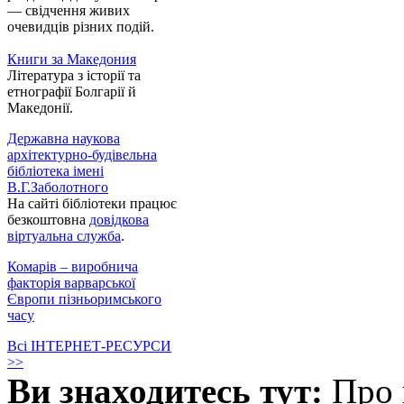
— свідчення живих
очевидців різних подій.
Книги за Македония
Література з історії та
етнографії Болгарії й
Македонії.
Державна наукова
архітектурно-будівельна
бібліотека імені
В.Г.Заболотного
На сайті бібліотеки працює
безкоштовна
довідкова
віртуальна служба
.
Комарів – виробнича
факторія варварської
Європи пізньоримського
часу
Всі ІНТЕРНЕТ-РЕСУРСИ
>>
Ви знаходитесь тут:
Про 