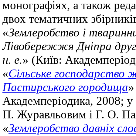
монографіях, а також реда
двох тематичних збірникі
«
Землеробство і тваринн
Лівобережжя Дніпра друго
н. е.
» (Київ: Академперіод
«
Сільське господарство 
Пастирського городища
»
Академперіодика, 2008; у 
П. Журавльовим і Г. О. П
«
Землеробство давніх слов