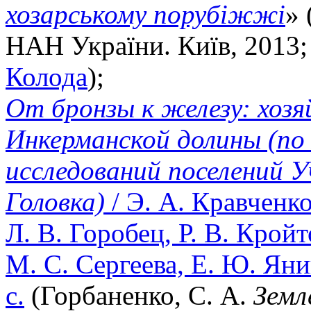
хозарському порубіжжі
» 
НАН України. Київ, 2013;
Колода
);
От бронзы к железу: хоз
Инкерманской долины (п
исследований поселений 
Головка)
/ Э. А. Кравченко
Л. В. Горобец, Р. В. Кройт
М. С. Сергеева, Е. Ю. Яни
с.
(Горбаненко, С. А.
Земл