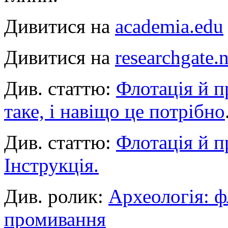
Дивитися на
academia.edu
Дивитися на
researchgate.n
Див. статтю:
Флотація й п
таке, і навіщо це потрібно
Див. статтю:
Флотація й п
Інструкція.
Див. ролик:
Археологія: ф
промивання