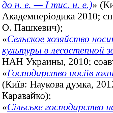
до н. е. — І тис. н. е.)
» (Ки
Академперіодика 2010; спі
О. Пашкевич);
«
Сельское хозяйство нос
культуры в лесостепной з
НАН Украины, 2010; соавт
«
Господарство носіїв юхн
(Київ: Наукова думка, 2012
Каравайко);
«
Сільське господарство н