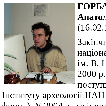
ГОРБА
Анато
(16.02.
Закінч
націон
ім. В. 
2000 р.
поступ
Інституту археології НАН
форма). У 2004 р. закінчи