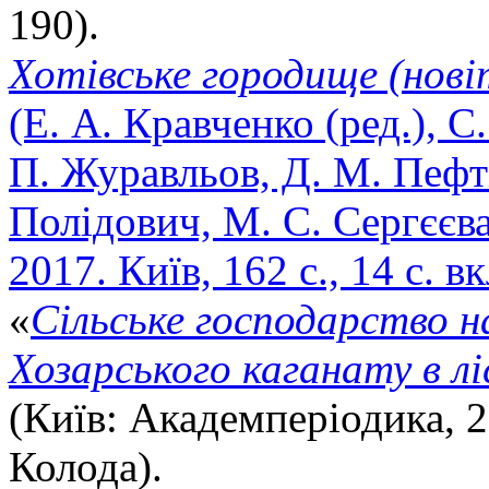
190).
Хотівське городище (нові
(Е. А. Кравченко (ред.), С
П. Журавльов, Д. М. Пефт
Полідович, М. С. Сергєєва
2017. Київ, 162 с., 14 с. вк
«
Сільське господарство н
Хозарського каганату в лі
(Київ: Академперіодика, 2
Колода).