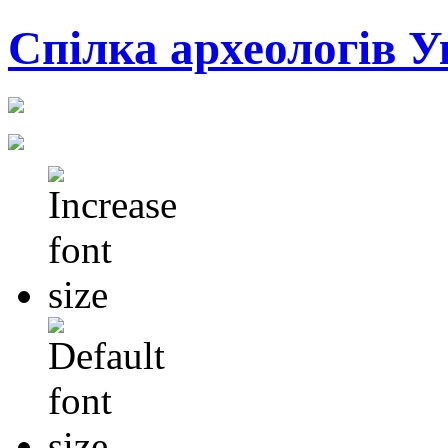
Cпілка археологів У