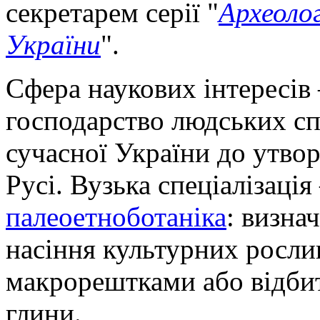
секретарем серії "
Археолог
України
".
Сфера наукових інтересів
господарство людських сп
сучасної України до утво
Русі. Вузька спеціалізаці
палеоетноботаніка
: визна
насіння культурних рослин
макрорештками або відбит
глини.