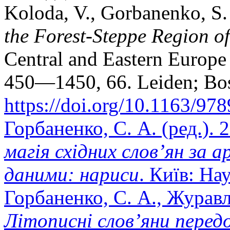
Koloda, V., Gorbanenko, S
the Forest-Steppe Region o
Central and Eastern Europe
450—1450, 66. Leiden; Bost
https://doi.org/10.1163/9
Горбаненко, С. А. (ред.). 
магія східних слов’ян за 
даними: нариси
. Київ: На
Горбаненко, С. А., Журавл
Літописні слов’яни перед