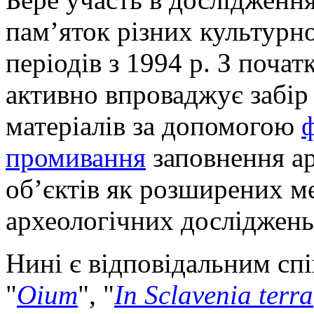
пам’яток різних культурн
періодів з 1994 р. З почат
активно впроваджує забір
матеріалів за допомогою
ф
промивання
заповнення а
об’єктів як розширених м
археологічних досліджень
Нині є відповідальним сп
"
Oium
", "
In Sclavenia terra