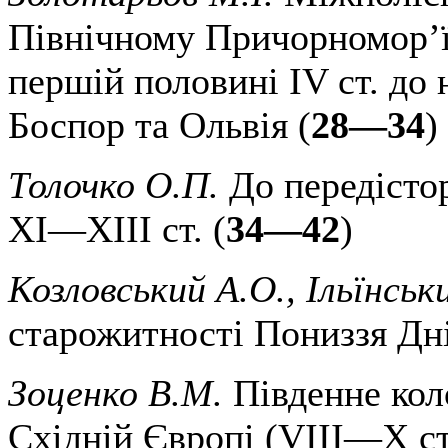
Північному Причорномор’ї
першій половині IV ст. до 
Боспор та Ольвія (
28—34
)
Толочко О.П.
До передістор
XI—XIII ст. (
34—42
)
Козловський А.О., Ільїнськ
старожитності Пониззя Дні
Зоценко В.М.
Південне коло
Східній Європі (VIII—X ст.