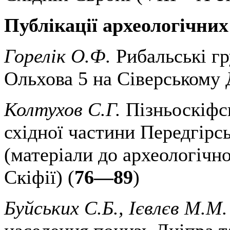
Публікації археологічних
Горелік О.Ф.
Рибальські гр
Ольхова 5 на Сіверському 
Колтухов С.Г.
Пізньоскіфс
східної частини Передгірс
(матеріали до археологічн
Скіфії) (
76—89
)
Буйських С.Б., Ієвлєв М.М.