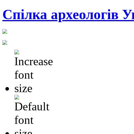
Cпілка археологів У