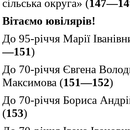
сільська округа» (
147—14
Вітаємо ювілярів!
До 95-річчя Марії Іванівн
—151
)
До 70-річчя Євгена Воло
Максимова (
151—152
)
До 70-річчя Бориса Андр
(
153
)