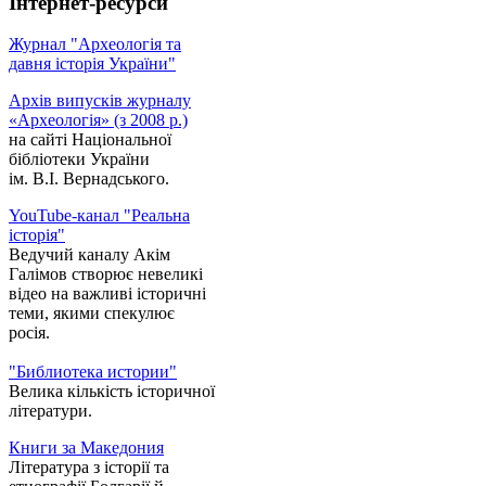
Інтернет-ресурси
Журнал "Археологія та
давня історія України"
Архів випусків журналу
«Археологія» (з 2008 р.)
на сайті Національної
бібліотеки України
ім. В.І. Вернадського.
YouTube-канал "Реальна
історія"
Ведучий каналу Акім
Галімов створює невеликі
відео на важливі історичні
теми, якими спекулює
росія.
"Библиотека истории"
Велика кількість історичної
літератури.
Книги за Македония
Література з історії та