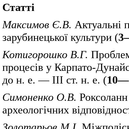
Статті
Максимов Є.В.
Актуальні 
зарубинецької культури (
3
Котигорошко В.Г.
Проблем
процесів у Карпато-Дунайсь
до н. е. — III ст. н. е. (
10—
Симоненко О.В.
Роксоланн
археологічних відповідност
Золотарьов М.І.
Міжполісн