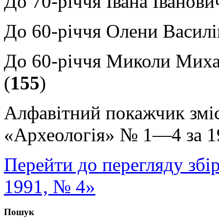
До 70-річчя Івана Іванови
До 60-річчя Олени Василі
До 60-річчя Миколи Мих
(
155
)
Алфавітний покажчик змі
«Археологія» № 1—4 за 19
Перейти до перегляду збі
1991, № 4»
Пошук