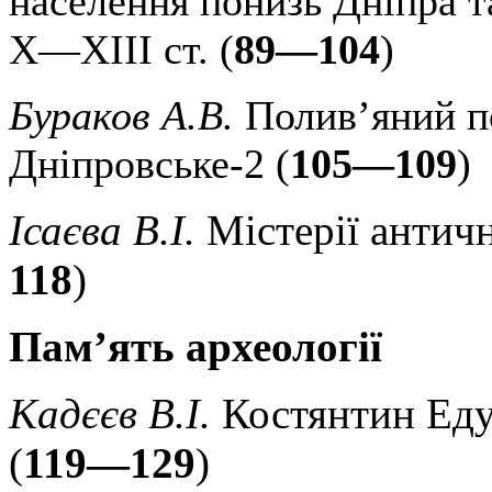
населення понизь Дніпра т
X—XIII ст. (
89—104
)
Бураков А.В.
Полив’яний п
Дніпровське-2 (
105—109
)
Ісаєва В.І.
Містерії античн
118
)
Пам’ять археології
Кадєєв В.І.
Костянтин Еду
(
119—129
)