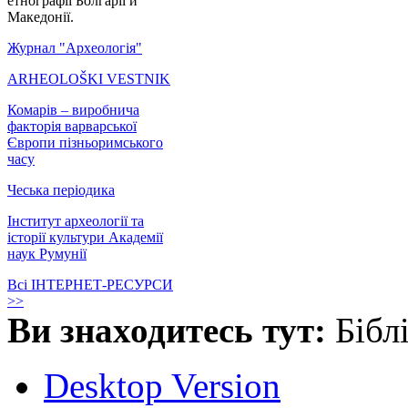
етнографії Болгарії й
Македонії.
Журнал "Археологія"
ARHEOLOŠKI VESTNIK
Комарів – виробнича
факторія варварської
Європи пізньоримського
часу
Чеська періодика
Інститут археології та
історії культури Академії
наук Румунії
Всі ІНТЕРНЕТ-РЕСУРСИ
>>
Ви знаходитесь тут:
Бібл
Desktop Version