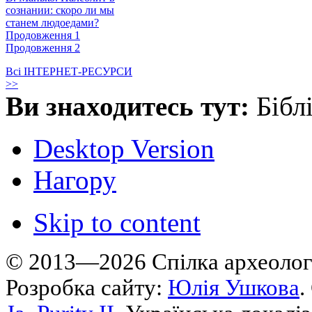
сознании: скоро ли мы
станем людоедами?
Продовження 1
Продовження 2
Всі ІНТЕРНЕТ-РЕСУРСИ
>>
Ви знаходитесь тут:
Бібл
Desktop Version
Нагору
Skip to content
© 2013—2026 Cпілка археологі
Розробка сайту:
Юлія Ушкова
.