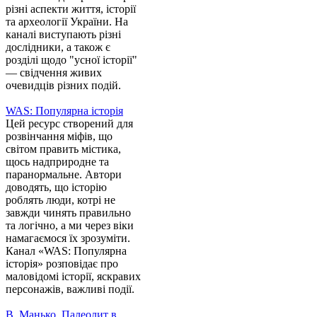
різні аспекти життя, історії
та археології України. На
каналі виступають різні
дослідники, а також є
розділі щодо "усної історії"
— свідчення живих
очевидців різних подій.
WAS: Популярна історія
Цей ресурс створений для
розвінчання міфів, що
світом править містика,
щось надприродне та
паранормальне. Автори
доводять, що історію
роблять люди, котрі не
завжди чинять правильно
та логічно, а ми через віки
намагаємося їх зрозуміти.
Канал «WAS: Популярна
історія» розповідає про
маловідомі історії, яскравих
персонажів, важливі події.
В. Манько. Палеолит в