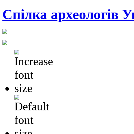
Cпілка археологів У