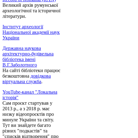
Великий архів румунської
археологічної та історичної
літератури.
Інститут археології
Національної академії наук
України
Державна наукова
архітектурно-будівельна
бібліотека імені
В.Г.Заболотного
На сайті бібліотеки працює
безкоштовна
довідкова
віртуальна служба
.
YouTube-канал "Локальна
історія"
Сам проєкт стартував у
2013 р., а з 2018 р. має
низку відеопроєктів про
минуле України та світу.
Тут ви знайдете багато
різних "подкастів" та
"списків відтворення" про