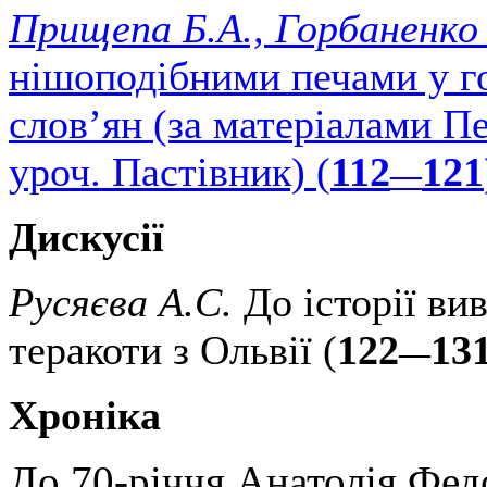
Прищепа Б.А., Горбаненко 
нішоподібними печами у го
слов’ян (за матеріалами П
уроч. Пастівник) (
112
121
—
Дискусії
Русяєва А.С.
До історії вив
теракоти з Ольвії (
122
13
—
Хроніка
До 70-річчя Анатолія Фед