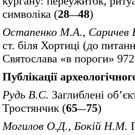
кургану: переужиток, ритуа
символіка (
28
48
)
—
Остапенко М.А., Саричев 
ст. біля Хортиці (до питан
Святослава «в пороги» 972 
Публікації археологічног
Рудь В.С.
Заглиблені об’єк
Тростянчик (
65
75
)
—
Могилов О.Д., Бокій Н.М.
П