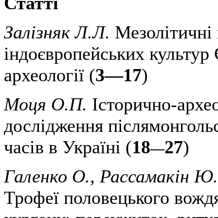
Статті
Залізняк Л.Л.
Мезолітичні
індоєвропейських культур
археології (
3—17
)
Моця О.П.
Історично-архео
дослідження післямонгольс
часів в Україні (
18
27
)
—
Галенко О., Рассамакін Ю.,
Трофеї половецького вождя