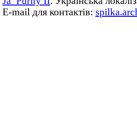
Ja_Purity II
. Українська локалі
E-mail для контактів:
spilka.ar