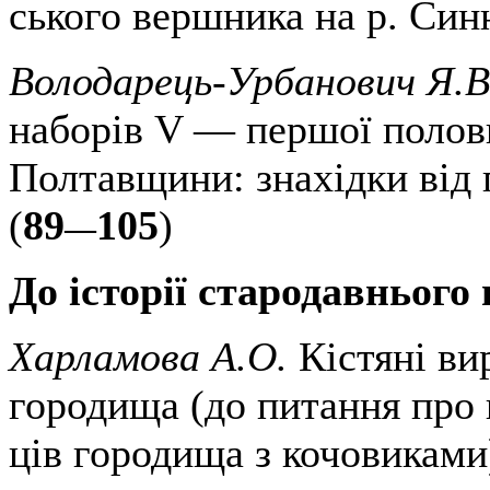
ського вершника на р. Син
Володарець-Урбанович Я.В
наборів V — першої половин
Полтавщини: знахідки від 
(
89
105
)
—
До історії стародавнього
Харламова А.О.
Кістяні ви
городища (до питання про
ців городища з кочовиками