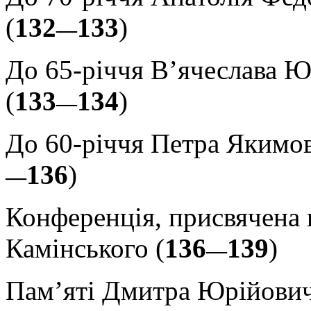
(
132
133
)
—
До 65-річчя В’ячеслава 
(
133
134
)
—
До 60-річчя Петра Якимо
136
)
—
Конференція, присвячена 
Камінського (
136
139
)
—
Пам’яті Дмитра Юрійович