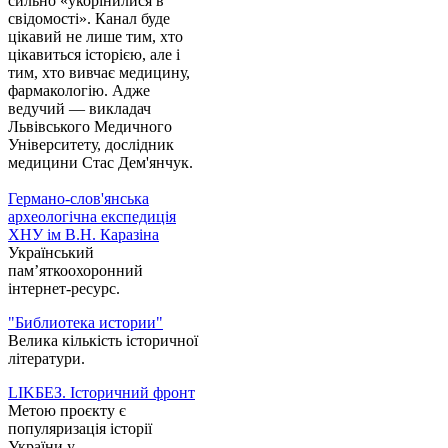
сильно «укорінилися в
свідомості». Канал буде
цікавий не лише тим, хто
цікавиться історією, але і
тим, хто вивчає медицину,
фармакологію. Адже
ведучий — викладач
Львівського Медичного
Університету, дослідник
медицини Стас Дем'янчук.
Германо-слов'янська
археологічна експедиція
ХНУ ім В.Н. Каразіна
Український
пам’яткоохоронний
інтернет-ресурс.
"Библиотека истории"
Велика кількість історичної
літератури.
LIKБЕЗ. Історичний фронт
Метою проєкту є
популяризація історії
України у