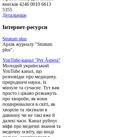
внесків 4246 0010 6613
5355
Детальніше
Інтернет-ресурси
Stratum plus
Архів журналу "Stratum
plus".
YouTube-канал "Per Áspera"
Молодий український
YouTube канал, що
розповідає про медицину,
природничі науки, їх
минуле та сучасне. Тут вам
просто і цікаво розкажуть
про хвороби, як вони
поширювалися в світі, як
хворіли та лікували в
давнину чи не такі вже й
далекі часи. Канал руйнує
міфи про медичні знання та
медичну освіту, що іноді