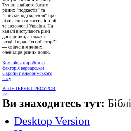
Тут ви знайдете багато
різних "подкастів" та
"списків відтворення" про
різні аспекти життя, історії
та археології України. На
каналі виступають різні
дослідники, а також є
розділі щодо "усної історії"
— свідчення живих
очевидців різних подій.
Комарів – виробнича
факторія варварської
Європи пізньоримського
часу
Всі ІНТЕРНЕТ-РЕСУРСИ
>>
Ви знаходитесь тут:
Бібл
Desktop Version