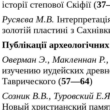
історії степової Скіфії (
37
Русяєва М.В.
Інтерпретаці
золотій пластині з Сахнівк
Публікації археологічних
Оверман Э., Макленнан Р.
изучению иудейских древн
Таврического (
57—64
)
Созник В.В., Туровский Е.Я
Новый христианский памят