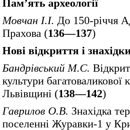
Пам’ять археології
Мовчан І.І.
До 150-річчя А
Прахова (
136—137
)
Нові відкриття і знахідк
Бандрівський М.С.
Відкрит
культури багатоваликової 
Львівщині (
138—142
)
Гаврилов О.В.
Знахідка те
поселенні Журавки-1 у Кр