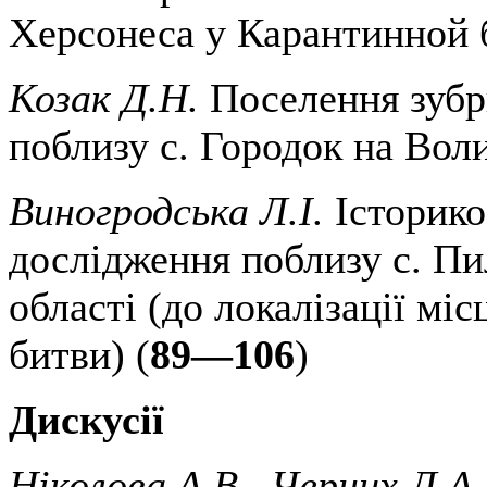
Херсонеса у Карантинной 
Козак Д.Н.
Поселення зубр
поблизу с. Городок на Воли
Виногродська Л.І.
Історико
дослідження поблизу с. П
області (до локалізації мі
битви) (
89—106
)
Дискусії
Ніколова А.В., Черних Л.А.