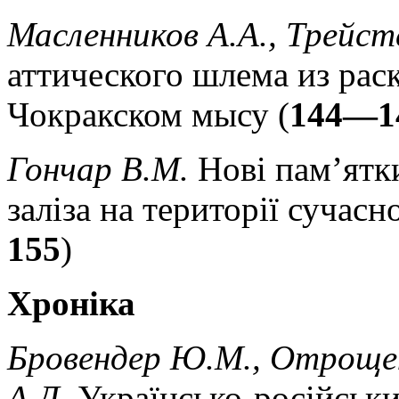
Масленников А.А., Трейс
аттического шлема из рас
Чокракском мысу (
144—1
Гончар В.М.
Нові пам’ятк
заліза на території сучасн
155
)
Хроніка
Бровендер Ю.М., Отрощен
А.Д.
Українсько-російськ