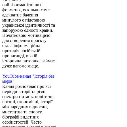
найрізноманітніших
форматах, оскільки саме
адекватне бачення
минулого є підставою
української ідентичності та
запорукою єдності країни.
Початковою мотивацією
для створення проєкту
стала інформаційна
протидія російській
пропаганді, в якій
історична риторика займає
дуже вагоме місце.
YouTube-канал "Історія без
міфів"
Канал розповідає про всі
періоди історії та різні
спектри питань: політичні,
воєнні, економічні, історії
міжнародних відносин,
мистецтва та спорту,
біографії видатних
особистостей. Часто