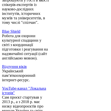
запрошують у гості в якості
спікерів-експертів із
науково-дослідних
інститутів, історичних
музеїв та університетів, в
тому числі "спілчан".
Blue Shield
Робота для охорони
культурної спадщини у
світі з координації
підготовки і реагування на
надзвичайні ситуації (сайт
англійською мовою).
Відлуння віків
Український
пам’яткоохоронний
інтернет-ресурс.
YouTube-канал "Локальна
історія"
Сам проєкт стартував у
2013 р., а з 2018 р. має
низку відеопроєктів про
минуле України та світу.