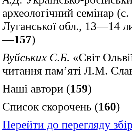
археологічний семінар (с.
Луганської обл., 13—14 ли
—157
)
Вуйських С.Б.
«Світ Ольвії
читання пам’яті Л.М. Слав
Наші автори (
159
)
Список скорочень (
160
)
Перейти до перегляду збі