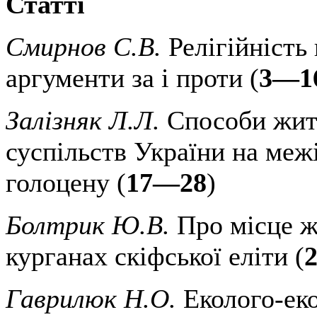
Статті
Смирнов С.В.
Релігійність
аргументи за і проти (
3—1
Залізняк Л.Л.
Способи жит
суспільств України на меж
голоцену (
17—28
)
Болтрик Ю.В.
Про місце ж
курганах скіфської еліти (
Гаврилюк Н.О.
Еколого-ек