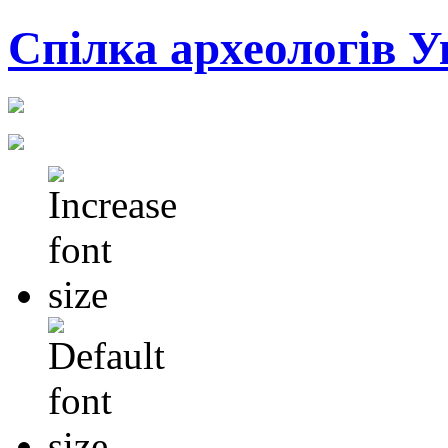
Cпілка археологів У