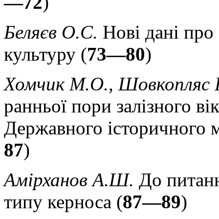
—72
)
Беляєв О.С.
Нові дані про
культуру (
73—80
)
Хомчик М.О., Шовкопляс 
ранньої пори залізного вік
Державного історичного 
87
)
Амірханов А.Ш.
До питанн
типу керноса (
87—89
)