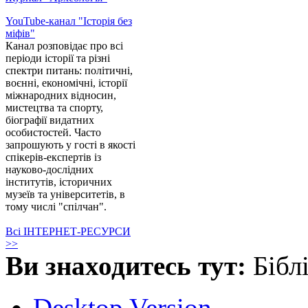
YouTube-канал "Історія без
міфів"
Канал розповідає про всі
періоди історії та різні
спектри питань: політичні,
воєнні, економічні, історії
міжнародних відносин,
мистецтва та спорту,
біографії видатних
особистостей. Часто
запрошують у гості в якості
спікерів-експертів із
науково-дослідних
інститутів, історичних
музеїв та університетів, в
тому числі "спілчан".
Всі ІНТЕРНЕТ-РЕСУРСИ
>>
Ви знаходитесь тут:
Бібл
Desktop Version