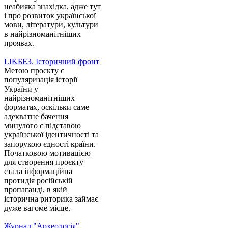
неабияка знахідка, адже тут
і про розвиток української
мови, літератури, культури
в найрізноманітніших
проявах.
LIKБЕЗ. Історичний фронт
Метою проєкту є
популяризація історії
України у
найрізноманітніших
форматах, оскільки саме
адекватне бачення
минулого є підставою
української ідентичності та
запорукою єдності країни.
Початковою мотивацією
для створення проєкту
стала інформаційна
протидія російській
пропаганді, в якій
історична риторика займає
дуже вагоме місце.
Журнал "Археологія"