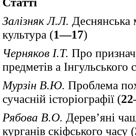
Статті
Залізняк Л.Л.
Деснянська 
культура (
1—17
)
Черняков І.Т.
Про признач
предметів а Інгульського с
Мурзін В.Ю.
Проблема пох
сучасній історіографії (
22
Рябова В.О.
Дерев’яні чаш
курганів скіфського часу (