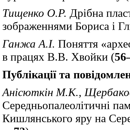
Тищенко О.Р.
Дрібна пласт
зображеннями Бориса і Глі
Ганжа А.І.
Поняття «архео
в працях В.В. Хвойки (
56
Публікації та повідомле
Анісюткін М.К., Щербаков
Середньопалеолітичні па
Кишлянського яру на Сере