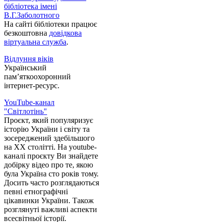
бібліотека імені
В.Г.Заболотного
На сайті бібліотеки працює
безкоштовна
довідкова
віртуальна служба
.
Відлуння віків
Український
пам’яткоохоронний
інтернет-ресурс.
YouTube-канал
"Світлотінь"
Проєкт, який популяризує
історію України і світу та
зосереджений здебільшого
на XX столітті. На youtube-
каналі проєкту Ви знайдете
добірку відео про те, якою
була Україна сто років тому.
Досить часто розглядаються
певні етнографічні
цікавинки України. Також
розглянуті важливі аспекти
всесвітньої історії.