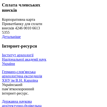
Сплата членських
внесків
Корпоративна карта
Приватбанку для сплати
внесків 4246 0010 6613
5355
Детальніше
Інтернет-ресурси
Інститут археології
Національної академії наук
України
Германо-слов'янська
археологічна експедиція
ХНУ ім В.Н. Каразіна
Український
пам’яткоохоронний
інтернет-ресурс.
Державна наукова
архітектурно-будівельна