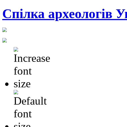
Cпілка археологів У