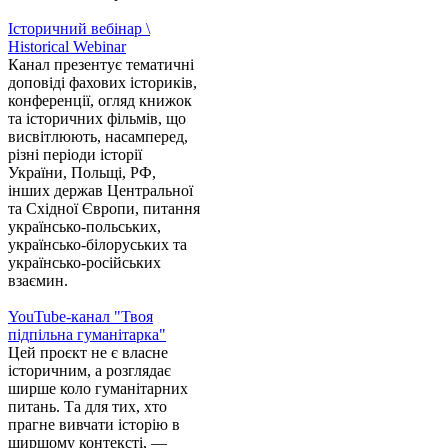
Історичний вебінар \
Historical Webinar
Канал презентує тематичні
доповіді фахових істориків,
конференції, огляд книжок
та історичних фільмів, що
висвітлюють, насамперед,
різні періоди історії
України, Польщі, РФ,
інших держав Центральної
та Східної Європи, питання
українсько-польських,
українсько-білоруських та
українсько-російських
взаємин.
YouTube-канал "Твоя
підпільна гуманітарка"
Цей проєкт не є власне
історичним, а розглядає
ширше коло гуманітарних
питань. Та для тих, хто
прагне вивчати історію в
ширшому контексті, —